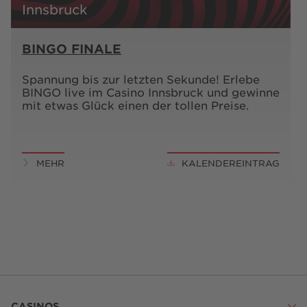
Innsbruck
BINGO FINALE
Spannung bis zur letzten Sekunde! Erlebe
BINGO live im Casino Innsbruck und gewinne
mit etwas Glück einen der tollen Preise.
MEHR
KALENDEREINTRAG
CASINOS