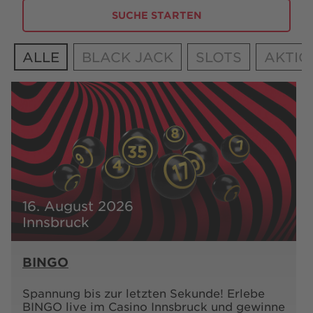
BESUCH
FAQ
KONTAKT
SHOP
ALLE
BLACK JACK
SLOTS
AKTIO
playsponsible.at
ENGLISH
16. August 2026
Innsbruck
Barrierefreiheit
Nutzungsbedingungen
Datenschutz
Cookie-Einstellungen
Responsible Disclosure
Impressum
Sitemap
FAQ
Shop AGB
Kontakt
BINGO
Spannung bis zur letzten Sekunde! Erlebe
BINGO live im Casino Innsbruck und gewinne