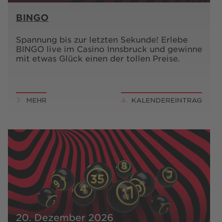
BINGO
Spannung bis zur letzten Sekunde! Erlebe
BINGO live im Casino Innsbruck und gewinne
mit etwas Glück einen der tollen Preise.
MEHR
KALENDEREINTRAG
20. Dezember 2026