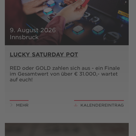
9. August 2026
Innsbruck
LUCKY SATURDAY POT
RED oder GOLD zahlen sich aus - ein Finale
im Gesamtwert von über € 31.000,- wartet
auf euch!
MEHR
KALENDEREINTRAG