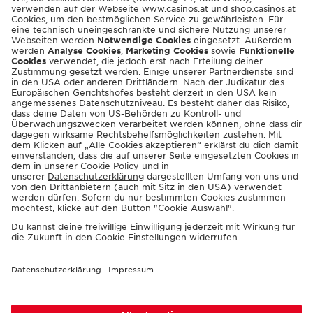
SHOP.CASINOS.AT
ENGLISH
© 2026 Casinos Austria AG
Spielerschutzinfos:
playsponsible.at