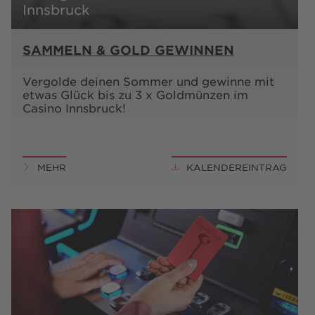
Innsbruck
SAMMELN & GOLD GEWINNEN
Vergolde deinen Sommer und gewinne mit
etwas Glück bis zu 3 x Goldmünzen im
Casino Innsbruck!
MEHR
KALENDEREINTRAG