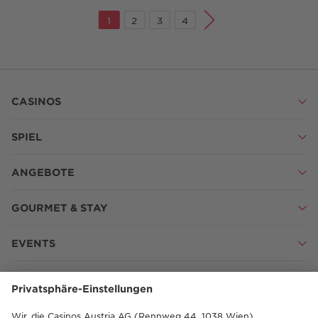
1
2
3
4
CASINOS
SPIEL
ANGEBOTE
GOURMET & STAY
EVENTS
SHOP