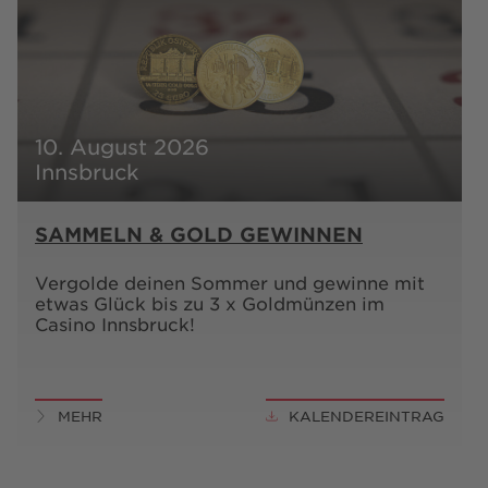
10. August 2026
Innsbruck
SAMMELN & GOLD GEWINNEN
Vergolde deinen Sommer und gewinne mit
etwas Glück bis zu 3 x Goldmünzen im
Casino Innsbruck!
MEHR
KALENDEREINTRAG