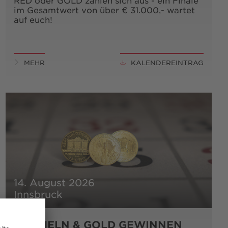
im Gesamtwert von über € 31.000,- wartet
auf euch!
MEHR
KALENDEREINTRAG
14. August 2026
Innsbruck
SAMMELN & GOLD GEWINNEN