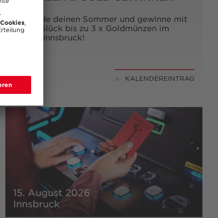
Vergolde deinen Sommer und gewinne mit
etwas Glück bis zu 3 x Goldmünzen im
Casino Innsbruck!
MEHR
KALENDEREINTRAG
15. August 2026
Innsbruck