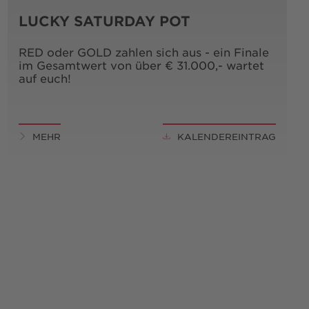
LUCKY SATURDAY POT
RED oder GOLD zahlen sich aus - ein Finale
im Gesamtwert von über € 31.000,- wartet
auf euch!
MEHR
KALENDEREINTRAG