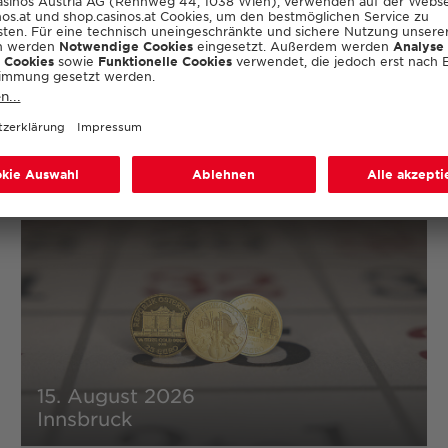
RED oder GOLD zahlen sich aus - ein Finale
im Gesamtwert von über € 31.000,- wartet
auf euch!
MEHR
KALENDEREINTRAG
15. August 2026
Innsbruck