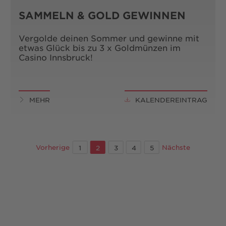
SAMMELN & GOLD GEWINNEN
Vergolde deinen Sommer und gewinne mit
etwas Glück bis zu 3 x Goldmünzen im
Casino Innsbruck!
MEHR
KALENDEREINTRAG
Vorherige
Nächste
1
2
3
4
5