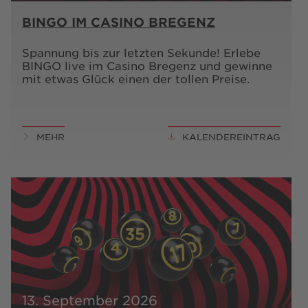
BINGO IM CASINO BREGENZ
Spannung bis zur letzten Sekunde! Erlebe
BINGO live im Casino Bregenz und gewinne
mit etwas Glück einen der tollen Preise.
MEHR
KALENDEREINTRAG
13. September 2026