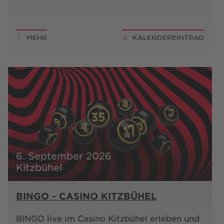
MEHR
KALENDEREINTRAG
6. September 2026
Kitzbühel
BINGO - CASINO KITZBÜHEL
BINGO live im Casino Kitzbühel erleben und