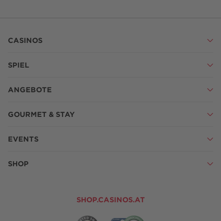
CASINOS
SPIEL
ANGEBOTE
GOURMET & STAY
EVENTS
SHOP
SHOP.CASINOS.AT