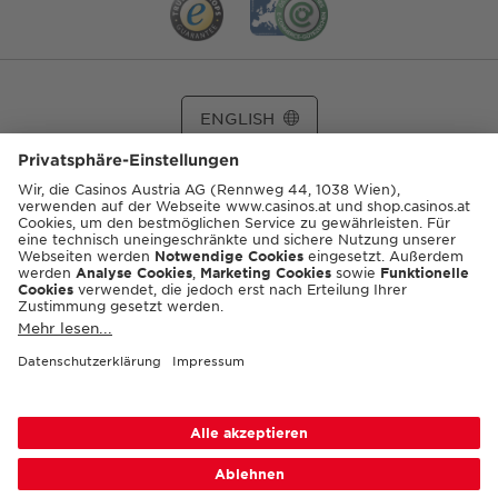
ENGLISH
© 2026 Casinos Austria AG
Spielerschutzinfos:
playsponsible.at
Barrierefreiheit
Nutzungsbedingungen
Datenschutz
Cookie-Einstellungen
Responsible Disclosure
Impressum
Sitemap
FAQ