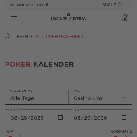
SPRINGE DIREKT ZU:
SPRUNGMARKEN
SUCHE
MEMBERS CLUB
CASINOS
EVENTS
POKER KALENDER
SPIEL
POKER
KALENDER
ANGEBOTE
GOURMET & STAY
WOCHENTAG
WO
EVENTS
PLAYSPONSIBLE
VON
BIS
TOP
GARANTIE