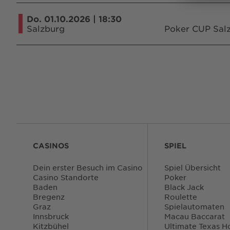
Do. 01.10.2026 | 18:30
Salzburg
Poker CUP Sal
CASINOS
SPIEL
Dein erster Besuch im Casino
Spiel Übersicht
Casino Standorte
Poker
Baden
Black Jack
Bregenz
Roulette
Graz
Spielautomaten
Innsbruck
Macau Baccarat
Kitzbühel
Ultimate Texas H