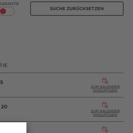
GARANTIE
SUCHE ZURÜCKSETZEN
TIE
15
ZUM KALENDER
HINZUFÜGEN
 20
ZUM KALENDER
HINZUFÜGEN
15