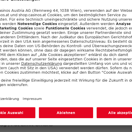
ag | Pot Limit Omaha
estival
€ 165 +
c Bounty Final Day
€ 20.0
estival
€ 130 +
 Freezeout
€ 75 + 
ag | Deepstack
€ 130 +
ag | Classic Freeze-out
€ 75 + 
ag | Pot Limit Omaha