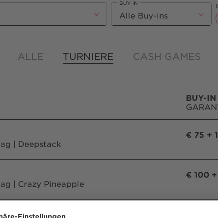
BUY-IN
One
ALLE
TURNIERE
CASH GAMES
 Velden
BUY-IN
GARAN
€ 75 + 
ag | Deepstack
GEWINNSPIELE
GEWINNSPIELE
GEWINNSPIELE
GEWINNSPIELE
GEWINNSPIELE
€ 100 +
ag | Crazy Pineapple
€ 75 + 