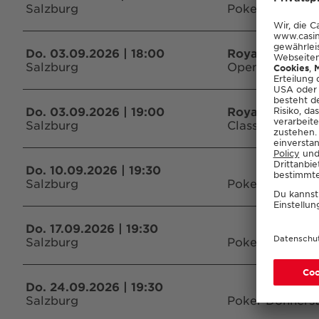
Salzburg
Poker Donnerst
Do. 03.09.2026 | 18:00
Royal Bounty F
Salzburg
Opening Classi
Do. 03.09.2026 | 19:00
Royal Bounty F
Salzburg
Classic Bounty
Do. 10.09.2026 | 19:30
Salzburg
Poker Donnerst
Do. 17.09.2026 | 19:30
Salzburg
Poker Donnerst
Do. 24.09.2026 | 19:30
Salzburg
Poker Donnerst