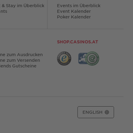
& Stay im Überblick
Events im Überblick
nts
Event Kalender
Poker Kalender
SHOP.CASINOS.AT
ine zum Ausdrucken
ine zum Versenden
iends Gutscheine
ENGLISH