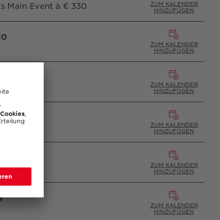
ZUM KALENDER
ts Main Event à € 330
HINZUFÜGEN
10
ZUM KALENDER
0
HINZUFÜGEN
 25
ZUM KALENDER
00
HINZUFÜGEN
 25
ZUM KALENDER
00
HINZUFÜGEN
10
ZUM KALENDER
HINZUFÜGEN
6
ZUM KALENDER
HINZUFÜGEN