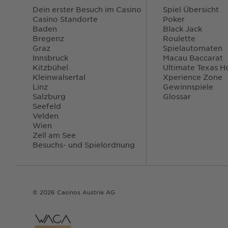
Dein erster Besuch im Casino
Spiel Übersicht
Casino Standorte
Poker
Baden
Black Jack
Bregenz
Roulette
Graz
Spielautomaten
Innsbruck
Macau Baccarat
Kitzbühel
Ultimate Texas H
Kleinwalsertal
Xperience Zone
Linz
Gewinnspiele
Salzburg
Glossar
Seefeld
Velden
Wien
Zell am See
Besuchs- und Spielordnung
© 2026 Casinos Austria AG