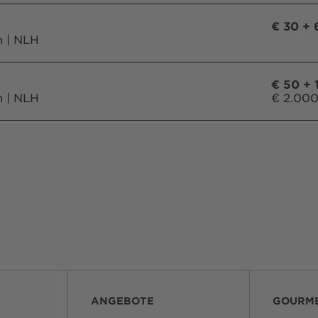
€ 30 + 
h | NLH
€ 50 + 
h | NLH
€ 2.00
ANGEBOTE
GOURME