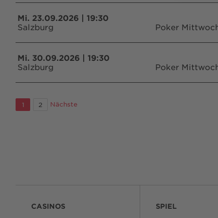
Mi. 23.09.2026 | 19:30
Salzburg
Poker Mittwoc
Mi. 30.09.2026 | 19:30
Salzburg
Poker Mittwoc
Seite
Nächste
1
2
Seite:
Seite:
CASINOS
SPIEL