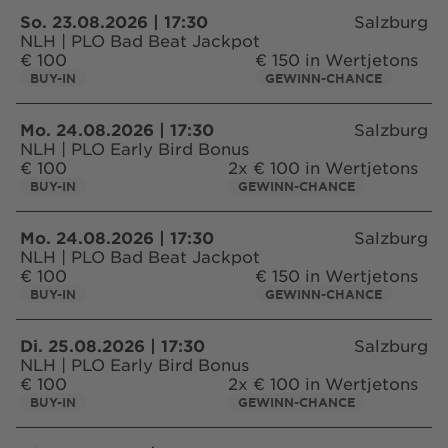
So. 23.08.2026 | 17:30
Salzburg
NLH | PLO Bad Beat Jackpot
€ 100
€ 150 in Wertjetons
BUY-IN
GEWINN-CHANCE
Mo. 24.08.2026 | 17:30
Salzburg
NLH | PLO Early Bird Bonus
€ 100
2x € 100 in Wertjetons
BUY-IN
GEWINN-CHANCE
Mo. 24.08.2026 | 17:30
Salzburg
NLH | PLO Bad Beat Jackpot
€ 100
€ 150 in Wertjetons
BUY-IN
GEWINN-CHANCE
Di. 25.08.2026 | 17:30
Salzburg
NLH | PLO Early Bird Bonus
€ 100
2x € 100 in Wertjetons
BUY-IN
GEWINN-CHANCE