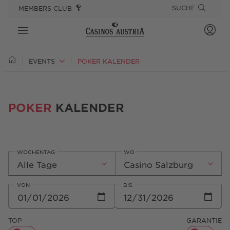
SPRINGE DIREKT ZU:
SPRUNGMARKEN
SUCHE
MEMBERS CLUB
CASINOS
EVENTS
POKER KALENDER
SPIEL
POKER
KALENDER
ANGEBOTE
GOURMET & STAY
WOCHENTAG
WO
EVENTS
PLAYSPONSIBLE
VON
BIS
TOP
GARANTIE