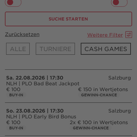
BESUCH
FAQ
KONTAKT
SHOP
SUCHE STARTEN
Zurücksetzen
Weitere Filter
ALLE
TURNIERE
CASH GAMES
playsponsible.at
Sa. 22.08.2026 | 17:30
Salzburg
ENGLISH
NLH | PLO Bad Beat Jackpot
€ 100
€ 150 in Wertjetons
BUY-IN
GEWINN-CHANCE
Barrierefreiheit
Nutzungsbedingungen
Datenschutz
Cookie-Einstellungen
Responsible Disclosure
So. 23.08.2026 | 17:30
Salzburg
Impressum
Sitemap
FAQ
Shop AGB
Kontakt
NLH | PLO Early Bird Bonus
€ 100
2x € 100 in Wertjetons
BUY-IN
GEWINN-CHANCE