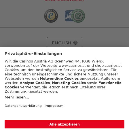
ENGLISH
© 2026 Casinos Austria AG
Spielerschutzinfos:
playsponsible.at