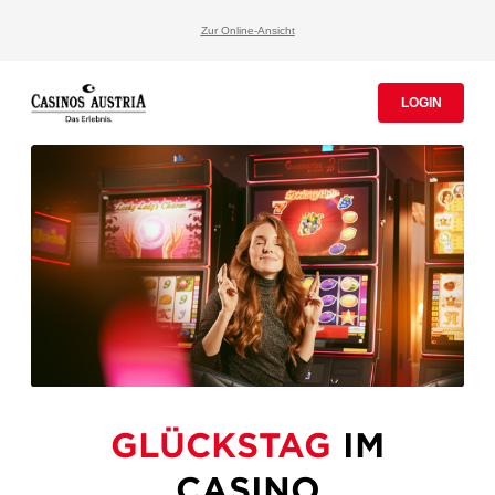
Zur Online-Ansicht
LOGIN
GLÜCKSTAG
IM
CASINO