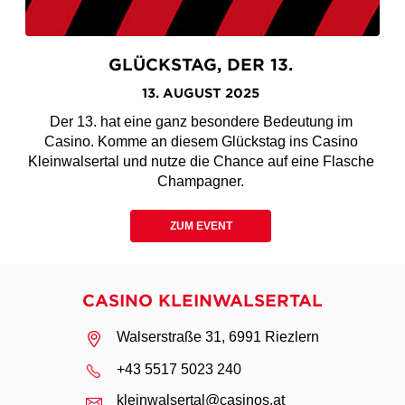
GLÜCKSTAG, DER 13.
13. AUGUST 2025
Der 13. hat eine ganz besondere Bedeutung im
Casino. Komme an diesem Glückstag ins Casino
Kleinwalsertal und nutze die Chance auf eine Flasche
Champagner.
ZUM EVENT
CASINO KLEINWALSERTAL
Walserstraße 31, 6991 Riezlern
+43 5517 5023 240
kleinwalsertal@casinos.at