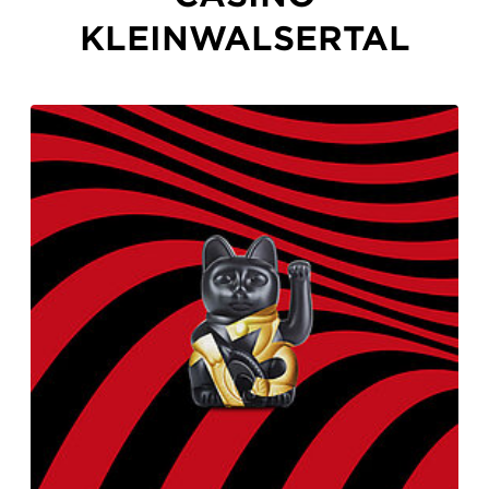
KLEINWALSERTAL