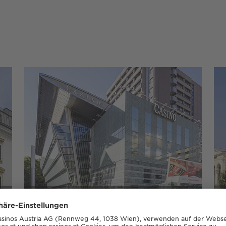
INNSBRUCK