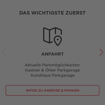
DAS WICHTIGSTE ZUERST
ANFAHRT
Aktuelle Parkmöglichkeiten:
Kastner & Öhler Parkgarage
Kunsthaus Parkgarage
INFOS ZU ANREISE & PARKEN