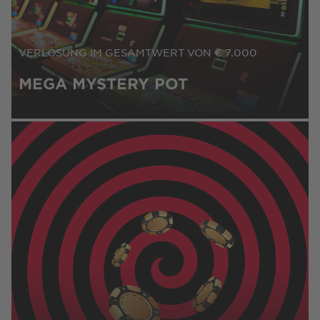
VERLOSUNG IM GESAMTWERT VON € 7.000
MEGA MYSTERY POT