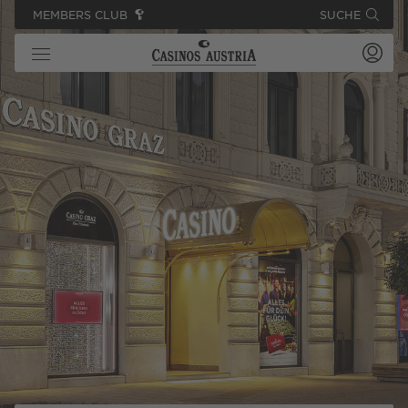
SPRINGE DIREKT ZU:
SPRUNGMARKEN
SUCHE
MEMBERS CLUB
CASINOS
SPIEL
ANGEBOTE
GOURMET & STAY
EVENTS
PLAYSPONSIBLE