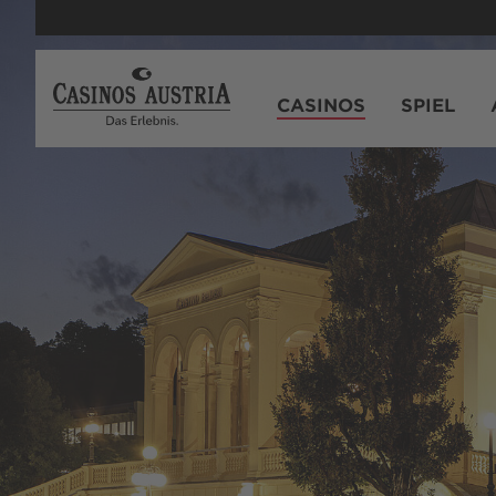
SPRUNGMARKEN
SPRINGE DIREKT ZU:
CASINOS
SPIEL
Dein erster Besuch im Casino
Spiel Übersicht
Angebote im Überblick
Gourmet & Stay im Überblick
Events im Überblick
Aktuelles
Aktuelles
Aktuelles
Aktuelles
Aktuelles
Aktuelles
Aktuelles
Aktuelles
Aktuelles
Aktuelles
Aktuelles
Poker bei Casinos Aus
Black Jack Übersicht
Spielautomaten im Üb
Gewinnspiele im Über
Package Übersicht
Status Match
Informationen zum M
Aktuelles
Casino Standorte
Poker
Packages
Restaurants
Event Kalender
Über Uns
Über uns
Über uns
Über uns
Über uns
Über uns
Über uns
Über uns
Über uns
Über uns
Über uns
Poker Kalender
123Jacks
Bell Link 2
Teilnahmebedingung
Deluxe x Casino
Dein Weg in den Mem
Über uns
Baden
Black Jack
Fun & Friends
Hotels
Poker Kalender
Spiel
Spiel
Spiel
Spiel
Spiel
Spiel
Spiel
Spiel
Spiel
Spiel
Spiel
CAPT
Huff'n even more Puf
Lucky Me
Die Member Card
Spiel
Bregenz
Roulette
VIP
Xperience Day
Casino Restaurant Fal
Casino Restaurant Gr
Casino Bar & Restaur
Kontakt & Öffnungsze
Kontakt & Öffnungsze
Event Location
Casino Restaurant Sc
Kontakt & Öffnungsze
Casino Restaurant - 
Casino Restaurant
Kontakt & Öffnungsze
Unsere Poker Manage
Dinner & Casino
Programmdetails
Casino Restaur
Graz
Spielautomaten
Members Club
Event Location
Kontakt & Öffnungsze
Event Location
Kontakt & Öffnungsze
Kontakt & Öffnungsze
Event Location
Event Location
Turnier Regeln
Genuss & Casino
Prämien Übersicht
Event Locatio
Innsbruck
Macau Baccarat
Kontakt & Öffnungsze
Kontakt & Öffnungsze
Kontakt & Öffnungsze
Kontakt & Öffnungsze
Cash Game Regeln
Glück & Casino
Teilnahmebedingung
Kontakt & Öffn
Kitzbühel
Ultimate Texas Hold'em
Shot Clock Regeln
Bar & Casino
Status Match
Kleinwalsertal
Xperience Zone
Fun & Friends Table