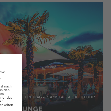
NNERSTAG, FREITAG & SAMSTAG AB 18:00 UHR
ER LOUNGE