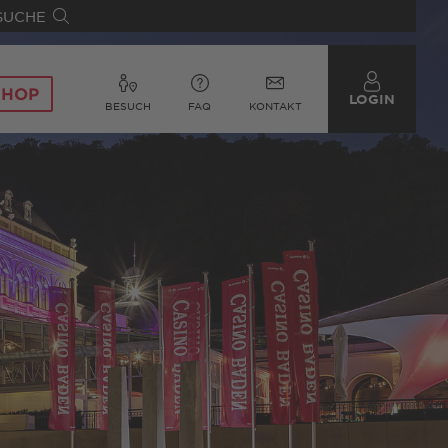
SUCHE
SHOP
LOGIN
BESUCH
FAQ
KONTAKT
ebot
stival
burg
ty Festival
spiele
a Salzburg