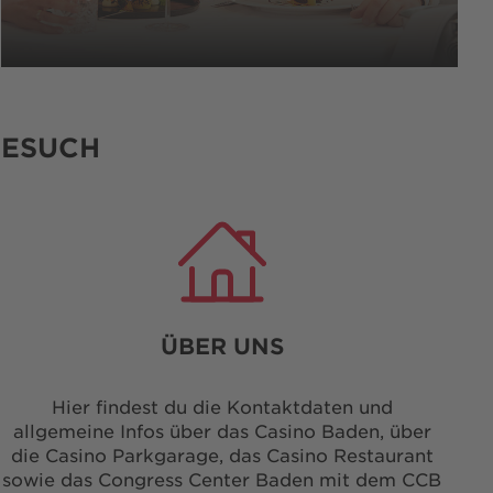
BESUCH
ÜBER UNS
Hier findest du die Kontaktdaten und
allgemeine Infos über das Casino Baden, über
die Casino Parkgarage, das Casino Restaurant
sowie das Congress Center Baden mit dem CCB