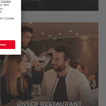
UNSER RESTAURANT