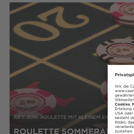
AB 1. JUNI: ROULETTE MIT KLEINEM EINSATZ AB 
ROULETTE SOMMERAKTION