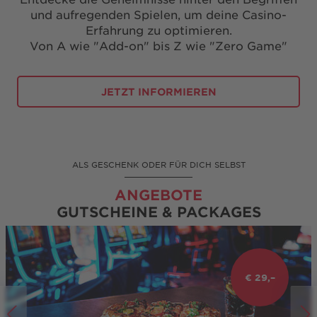
und aufregenden Spielen, um deine Casino-
Erfahrung zu optimieren.
Von A wie "Add-on" bis Z wie "Zero Game"
JETZT INFORMIEREN
ALS GESCHENK ODER FÜR DICH SELBST
ANGEBOTE
GUTSCHEINE & PACKAGES
te
Link zur Lucky Me Package Seite
€ 29,–