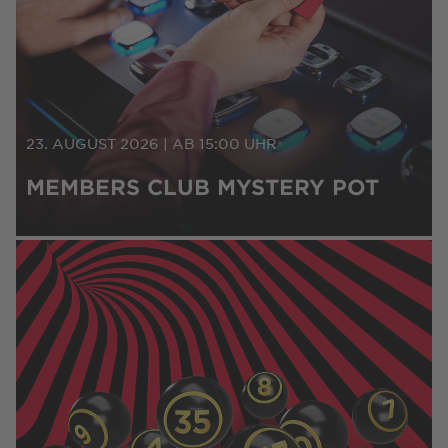
23. AUGUST 2026 | AB 15:00 UHR
MEMBERS CLUB MYSTERY POT