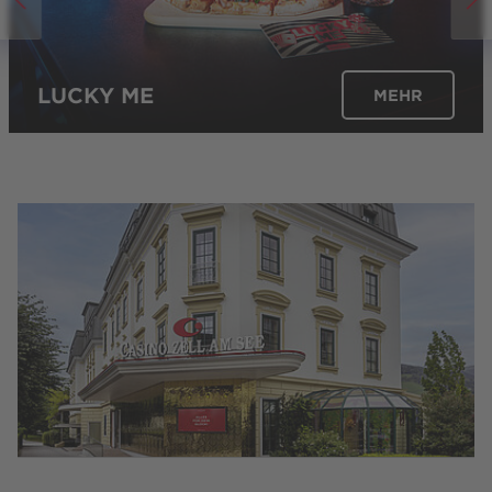
ASINO WERTGUTSCHEIN 20 EURO PACKAGE
LUCKY ME
ÜBER L
MEHR