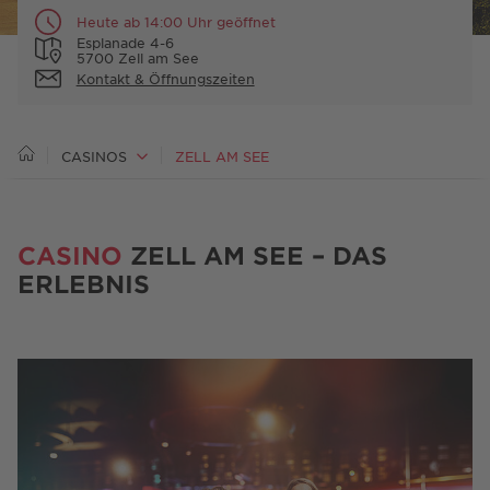
Heute ab 14:00 Uhr geöffnet
BESUCH
FAQ
KONTAKT
SHOP
Esplanade 4-6
5700 Zell am See
Kontakt & Öffnungszeiten
CASINOS
ZELL AM SEE
playsponsible.at
CASINO
ZELL AM SEE – DAS
ERLEBNIS
ENGLISH
Barrierefreiheit
Nutzungsbedingungen
Datenschutz
Cookie-Einstellungen
Responsible Disclosure
Impressum
Sitemap
FAQ
Shop AGB
Kontakt