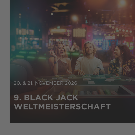
20. & 21. NOVEMBER 2026
9. BLACK JACK
WELTMEISTERSCHAFT