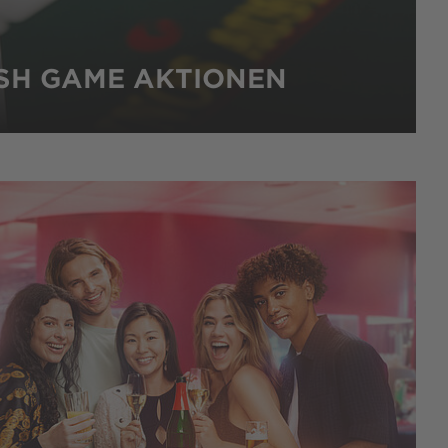
SH GAME AKTIONEN