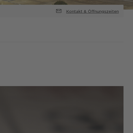
Kontakt & Öffnungszeiten