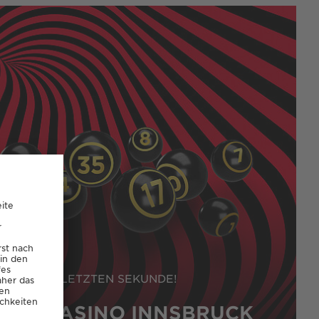
 BIS ZUR LETZTEN SEKUNDE!
O IM CASINO INNSBRUCK