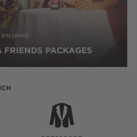
 EIN SPASS!
& FRIENDS PACKAGES
UCH