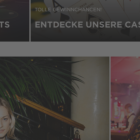
TOLLE GEWINNCHANCEN!
TS
ENTDECKE UNSERE CA