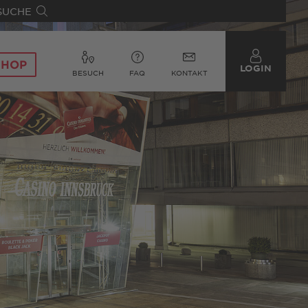
SUCHE
SHOP
LOGIN
BESUCH
FAQ
KONTAKT
ebot
stival
burg
ty Festival
spiele
a Salzburg