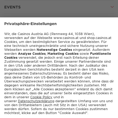
EVENTS
SHOP
SHOP.CASINOS.AT
ENGLISH
© 2026 Casinos Austria AG