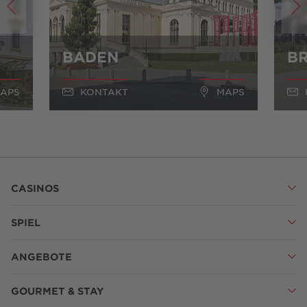
BADEN
B
APS
KONTAKT
MAPS
CASINOS
SPIEL
ANGEBOTE
GOURMET & STAY