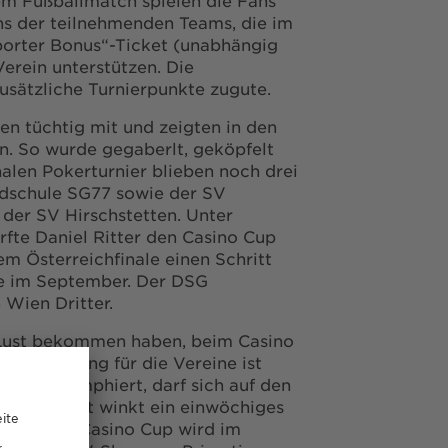
em Fußballmatch spielen die Fans
ns der teilnehmenden Teams, die im
porter Bonus“-Ticket (unabhängig
erein unterstützen. Die
sätzliche Turnierpunkte zugute.
en tüchtig mit und zeigten in den
en. So wurde gegaberlt, geköpfelt
alen Pokerturnier blieben noch drei
ndschule SG77 sowie der SV
 der SV Hirschstetten. Unter
fte Daniel Ritter den Casino Cup
 Österreichfinale einen Schritt
le im September. Der DSG
Wien Dritter.
ls Lust bekommen haben, beim Casino
ne Anmeldung für die Vereine ist
rbst triumphiert, darf sich auf den
 Mannschaft winkt ein einwöchiges
inale des Casino Cup wird im