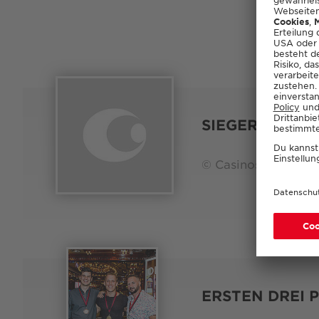
SIEGER DANIEL
© Casinos Austria 
ERSTEN DREI 