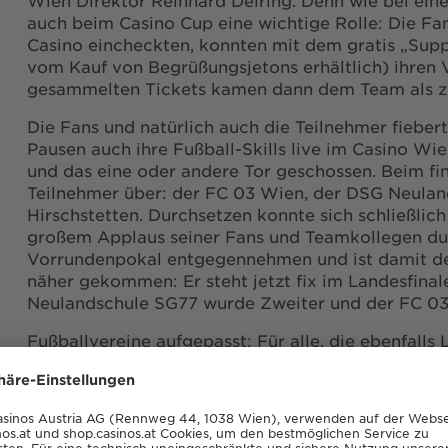
Wien Direktor Reinhard Deiring. Denn wie bei ein
auch beim Casino Cup eine wichtige Rolle: Die Fa
Casino eincheckten, konnten mit dem gratis „Sup
vom Kauf von Begrüßungsjetons erhältlich) ihren V
gesammelten Tickets kamen dann dem Team als zu
Die Fans und natürlich auch die Teilnehmer fiebert
Pausen auch ihre Fußball-Skills live im Casino Wi
und das eine oder andere Tor geschossen. Beim fin
Teilnehmer über: der FC 03 Wien, der DSG Neula
Hirschstetten. Durchsetzen konnte sich schließlich
großem Applaus seiner Fans und Teamkollegen dur
Vorrundenpokal entgegennehmen und ist damit dem
näher gekommen: Er steht jetzt fix im Landesfina
Neulandschule SG77 wurde Zweiter und der FC 03 
Fußballvereine aufgepasst: Für alle, die ebenfal
Cup teilzunehmen, gibt es noch freie Termine - ei
jederzeit möglich. Wer beim Österreichfinale im He
spektakulären Hauptpreis freuen: Der siegreichen
Trainingslager im sonnigen Süden. Das Österreichf