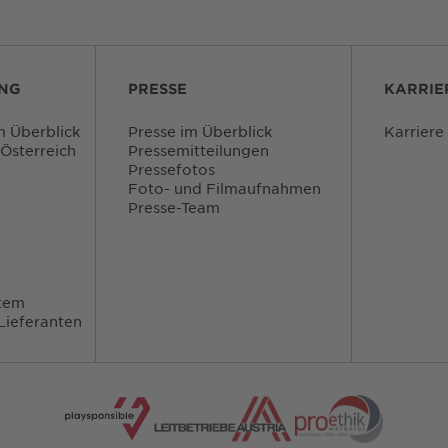
NG
PRESSE
KARRIE
 Überblick
Presse im Überblick
Karriere
 Österreich
Pressemitteilungen
Pressefotos
Foto- und Filmaufnahmen
Presse-Team
tem
Lieferanten