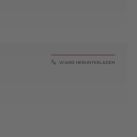
VCARD HERUNTERLADEN