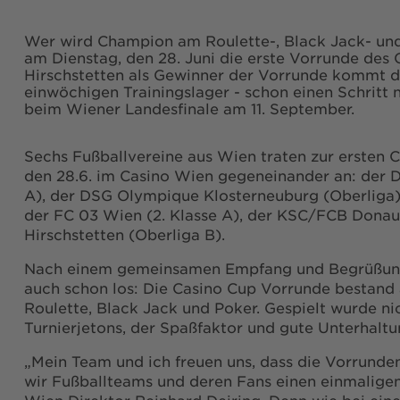
Wer wird Champion am Roulette-, Black Jack- und
am Dienstag, den 28. Juni die erste Vorrunde des 
Hirschstetten als Gewinner der Vorrunde kommt 
einwöchigen Trainingslager - schon einen Schritt n
beim Wiener Landesfinale am 11. September.
Sechs Fußballvereine aus Wien traten zur ersten 
den 28.6. im Casino Wien gegeneinander an: der 
A), der DSG Olympique Klosterneuburg (Oberliga), 
der FC 03 Wien (2. Klasse A), der KSC/FCB Donau
Hirschstetten (Oberliga B).
Nach einem gemeinsamen Empfang und Begrüßung
auch schon los: Die Casino Cup Vorrunde bestand a
PRESSEMITTEILUNGEN
PRESSEMITTEILUNGEN
PRESSEMITTEILUNGEN
PRESSEMITTEILUNGEN
Roulette, Black Jack und Poker. Gespielt wurde n
Turnierjetons, der Spaßfaktor und gute Unterhalt
„Mein Team und ich freuen uns, dass die Vorrunde
wir Fußballteams und deren Fans einen einmalige