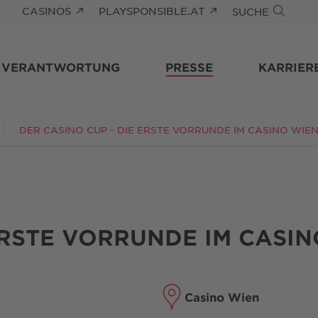
CASINOS
PLAYSPONSIBLE.AT
SUCHE
VERANTWORTUNG
PRESSE
KARRIER
DER CASINO CUP - DIE ERSTE VORRUNDE IM CASINO WIE
blick
ing
ERSTE VORRUNDE IM CASI
Casino Wien