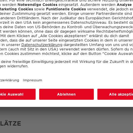
Herbst 2022 von PULS 4 im Rahmen einer unterh
gezeigt.
 RITTER
/ Achim Bieniek (Abdruck honorarfrei)
PLÄTZE