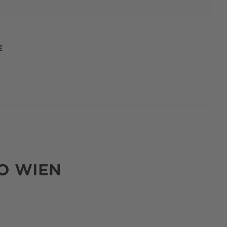
E
N
NO WIEN