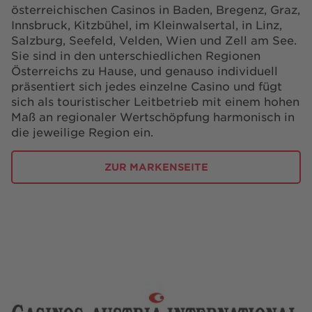
österreichischen Casinos in Baden, Bregenz, Graz,
Innsbruck, Kitzbühel, im Kleinwalsertal, in Linz,
Salzburg, Seefeld, Velden, Wien und Zell am See.
Sie sind in den unterschiedlichen Regionen
Österreichs zu Hause, und genauso individuell
präsentiert sich jedes einzelne Casino und fügt
sich als touristischer Leitbetrieb mit einem hohen
Maß an regionaler Wertschöpfung harmonisch in
die jeweilige Region ein.
ZUR MARKENSEITE