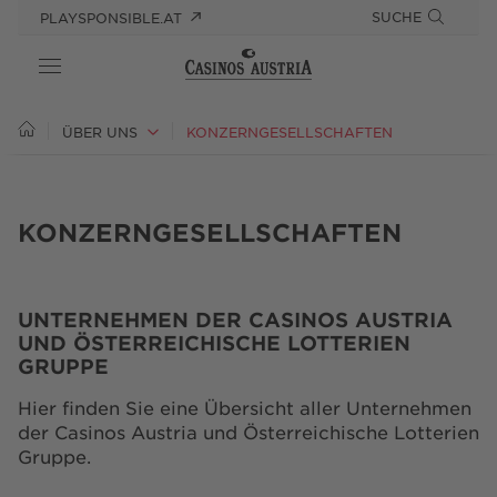
SUCHE
PLAYSPONSIBLE.AT
ÜBER UNS
ÜBER UNS
KONZERNGESELLSCHAFTEN
VERANTWORTUNG
KONZERNGESELLSCHAFTEN
PRESSE
KARRIERE
UNTERNEHMEN DER CASINOS AUSTRIA
UND ÖSTERREICHISCHE LOTTERIEN
GRUPPE
Hier finden Sie eine Übersicht aller Unternehmen
der Casinos Austria und Österreichische Lotterien
Gruppe.