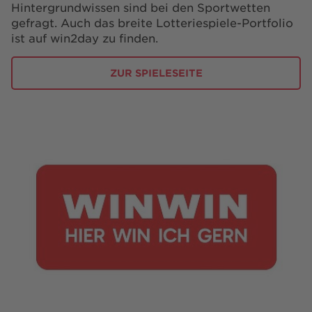
Hintergrundwissen sind bei den Sportwetten
gefragt. Auch das breite Lotteriespiele-Portfolio
ist auf win2day zu finden.
ZUR SPIELESEITE