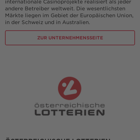
internationale Casinoprojekte realisiert als jeder
andere Betreiber weltweit. Die wesentlichsten
Märkte liegen im Gebiet der Europäischen Union,
in der Schweiz und in Australien.
ZUR UNTERNEHMENSSEITE