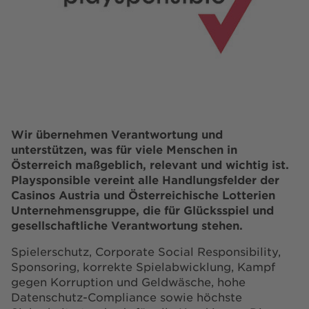
Wir übernehmen Verantwortung und
unterstützen, was für viele Menschen in
Österreich maßgeblich, relevant und wichtig ist.
Playsponsible vereint alle Handlungsfelder der
Casinos Austria und Österreichische Lotterien
Unternehmensgruppe, die für Glücksspiel und
gesellschaftliche Verantwortung stehen.
Spielerschutz, Corporate Social Responsibility,
Sponsoring, korrekte Spielabwicklung, Kampf
gegen Korruption und Geldwäsche, hohe
Datenschutz-Compliance sowie höchste