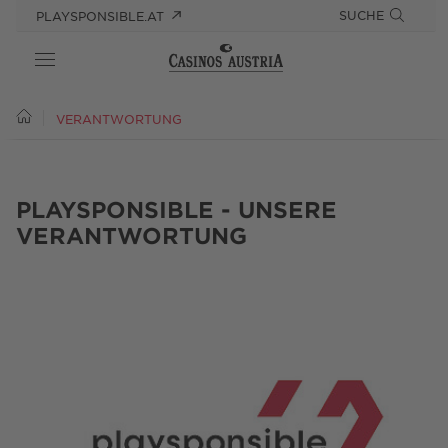
SUCHE
PLAYSPONSIBLE.AT
ÜBER UNS
VERANTWORTUNG
VERANTWORTUNG
PLAYSPONSIBLE - UNSERE
PRESSE
VERANTWORTUNG
KARRIERE