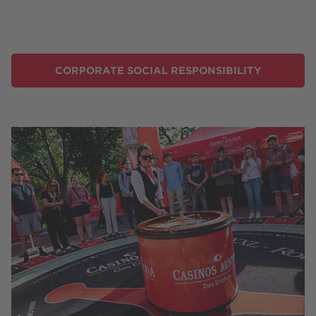
CORPORATE SOCIAL RESPONSIBILITY