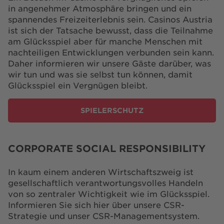
in angenehmer Atmosphäre bringen und ein
spannendes Freizeiterlebnis sein. Casinos Austria
ist sich der Tatsache bewusst, dass die Teilnahme
am Glücksspiel aber für manche Menschen mit
nachteiligen Entwicklungen verbunden sein kann.
Daher informieren wir unsere Gäste darüber, was
wir tun und was sie selbst tun können, damit
Glücksspiel ein Vergnügen bleibt.
SPIELERSCHUTZ
CORPORATE SOCIAL RESPONSIBILITY
In kaum einem anderen Wirtschaftszweig ist
gesellschaftlich verantwortungsvolles Handeln
von so zentraler Wichtigkeit wie im Glücksspiel.
Informieren Sie sich hier über unsere CSR-
Strategie und unser CSR-Managementsystem.