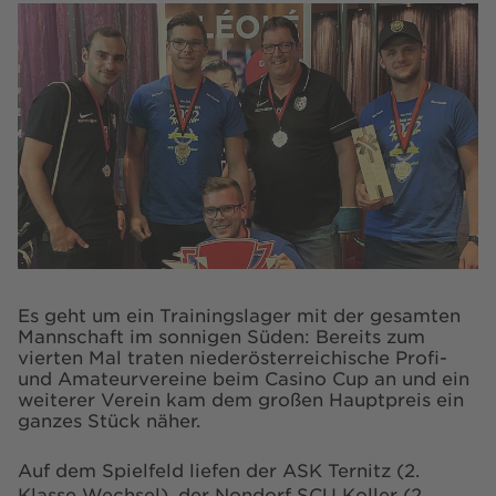
Es geht um ein Trainingslager mit der gesamten
Mannschaft im sonnigen Süden: Bereits zum
vierten Mal traten niederösterreichische Profi-
und Amateurvereine beim Casino Cup an und ein
weiterer Verein kam dem großen Hauptpreis ein
ganzes Stück näher.
Auf dem Spielfeld liefen der ASK Ternitz (2.
Klasse Wechsel), der Nondorf SCU Koller (2.