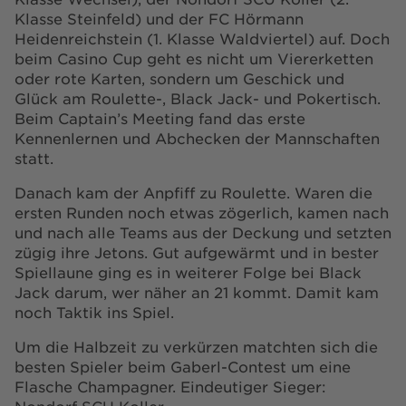
Klasse Steinfeld) und der FC Hörmann
Heidenreichstein (1. Klasse Waldviertel) auf. Doch
beim Casino Cup geht es nicht um Viererketten
oder rote Karten, sondern um Geschick und
Glück am Roulette-, Black Jack- und Pokertisch.
Beim Captain’s Meeting fand das erste
Kennenlernen und Abchecken der Mannschaften
statt.
Danach kam der Anpfiff zu Roulette. Waren die
ersten Runden noch etwas zögerlich, kamen nach
und nach alle Teams aus der Deckung und setzten
zügig ihre Jetons. Gut aufgewärmt und in bester
Spiellaune ging es in weiterer Folge bei Black
Jack darum, wer näher an 21 kommt. Damit kam
noch Taktik ins Spiel.
Um die Halbzeit zu verkürzen matchten sich die
besten Spieler beim Gaberl-Contest um eine
Flasche Champagner. Eindeutiger Sieger: