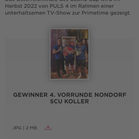
Herbst 2022 von PULS 4 im Rahmen einer
unterhaltsamen TV-Show zur Primetime gezeigt.
GEWINNER 4. VORRUNDE NONDORF
SCU KOLLER
JPG | 2 MB