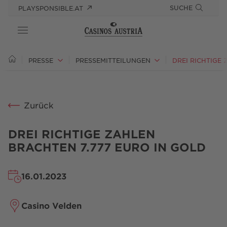
SUCHE
PLAYSPONSIBLE.AT
ÜBER UNS
PRESSE
PRESSEMITTEILUNGEN
VERANTWORTUNG
Zurück
PRESSE
KARRIERE
DREI RICHTIGE ZAHLEN
BRACHTEN 7.777 EURO IN GOLD
16.01.2023
Casino Velden