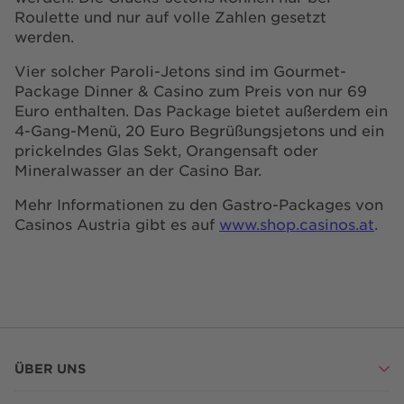
Roulette und nur auf volle Zahlen gesetzt
werden.
Vier solcher Paroli-Jetons sind im Gourmet-
Package Dinner & Casino zum Preis von nur 69
Euro enthalten. Das Package bietet außerdem ein
4-Gang-Menü, 20 Euro Begrüßungsjetons und ein
prickelndes Glas Sekt, Orangensaft oder
Mineralwasser an der Casino Bar.
Mehr Informationen zu den Gastro-Packages von
Casinos Austria gibt es auf
www.shop.casinos.at
.
ÜBER UNS