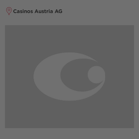
Casinos Austria AG