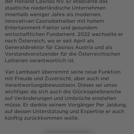
der Holland Casinos NV. Er etablierte das
staatliche niederländische Unternehmen
innerhalb weniger Jahre als modernen,
innovativen Casinobetreiber mit hohem
Entertainment-Faktor und gesundem
wirtschaftlichen Fundament. 2022 wechselte er
nach Österreich, wo er seit April als
Generaldirektor für Casinos Austria und als
Vorstandvorsitzender für die Österreichischen
Lotterien verantwortlich ist.
Van Lambaart übernimmt seine neue Funktion
mit Freude und Zuversicht, aber auch viel
Verantwortungsbewusstsein. Dieses sei umso
wichtiger, da sich auch die Glücksspielbranche
auf Veränderungen und Umbrüche einstellen
müsse. Er dankte seinem Vorgänger Per Jaldung,
auf dessen Unterstützung und Expertise er auch
künftig zurückkommen wolle.