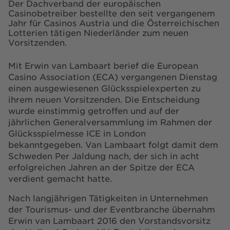
Der Dachverband der europäischen
Casinobetreiber bestellte den seit vergangenem
Jahr für Casinos Austria und die Österreichischen
Lotterien tätigen Niederländer zum neuen
Vorsitzenden.
Mit Erwin van Lambaart berief die European
Casino Association (ECA) vergangenen Dienstag
einen ausgewiesenen Glücksspielexperten zu
ihrem neuen Vorsitzenden. Die Entscheidung
wurde einstimmig getroffen und auf der
jährlichen Generalversammlung im Rahmen der
Glücksspielmesse ICE in London
bekanntgegeben. Van Lambaart folgt damit dem
Schweden Per Jaldung nach, der sich in acht
erfolgreichen Jahren an der Spitze der ECA
verdient gemacht hatte.
Nach langjährigen Tätigkeiten in Unternehmen
der Tourismus- und der Eventbranche übernahm
Erwin van Lambaart 2016 den Vorstandsvorsitz