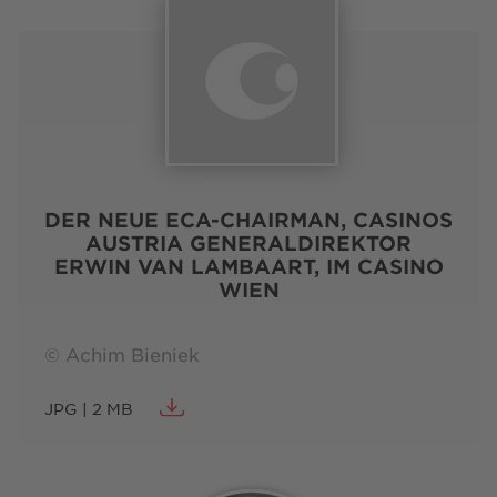
DER NEUE ECA-CHAIRMAN, CASINOS
AUSTRIA GENERALDIREKTOR
ERWIN VAN LAMBAART, IM CASINO
WIEN
© Achim Bieniek
JPG | 2 MB