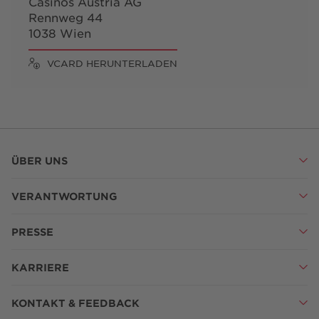
Casinos Austria AG
Rennweg 44
1038 Wien
VCARD HERUNTERLADEN
ÜBER UNS
VERANTWORTUNG
PRESSE
KARRIERE
KONTAKT & FEEDBACK