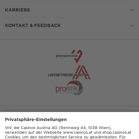
KARRIERE
KONTAKT & FEEDBACK
ENGLISH