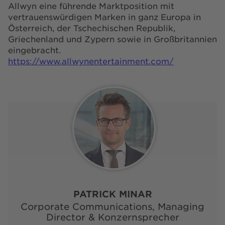
Allwyn eine führende Marktposition mit
vertrauenswürdigen Marken in ganz Europa in
Österreich, der Tschechischen Republik,
Griechenland und Zypern sowie in Großbritannien
eingebracht.
https://www.allwynentertainment.com/
PATRICK MINAR
Corporate Communications, Managing
Director & Konzernsprecher