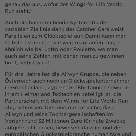
genau das aus, wofür der Wings for Life World
Run steht.“
Auch die bahnbrechende Systematik der
variablen Ziellinie dank des Catcher Cars weist
Parallelen zum Glücksspiel auf: Damit kann man
selbst bestimmen, wie weit man laufen mag –
ähnlich wie bei Lotto oder Roulette, wo man
auch seine Zahlen, mit denen man zu gewinnen
hofft, selbst wählt.
Für drei Jahre hat die Allwyn Gruppe, die neben
Österreich auch noch an Glücksspielunternehmen
in Griechenland, Zypern, Großbritannien sowie in
ihrem Heimatland Tschechien beteiligt ist, die
Partnerschaft mit dem Wings for Life World Run
abgeschlossen. Dies und die Tatsache, dass
Allwyn und seine Tochtergesellschaften im
Vorjahr rund 32 Millionen Euro für gute Zwecke
aufgebracht haben, beweisen, dass ihr und der
europäischen Glücksspielbranche humanitäre und