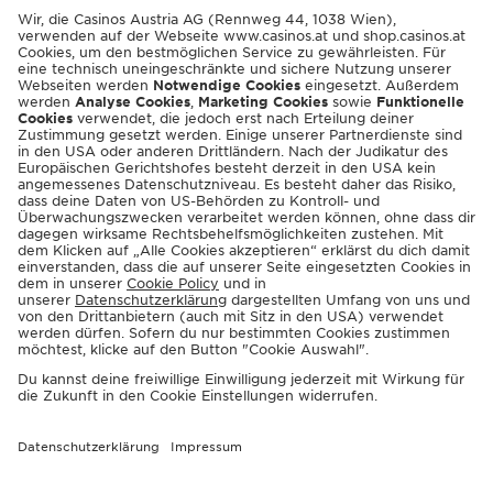
ENGLISH
© 2026 Casinos Austria AG