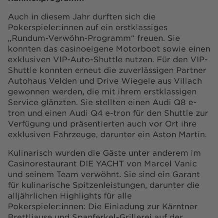
Auch in diesem Jahr durften sich die
Pokerspieler:innen auf ein erstklassiges
„Rundum-Verwöhn-Programm“ freuen. Sie
konnten das casinoeigene Motorboot sowie einen
exklusiven VIP-Auto-Shuttle nutzen. Für den VIP-
Shuttle konnten erneut die zuverlässigen Partner
Autohaus Velden und Drive Wiegele aus Villach
gewonnen werden, die mit ihrem erstklassigen
Service glänzten. Sie stellten einen Audi Q8 e-
tron und einen Audi Q4 e-tron für den Shuttle zur
Verfügung und präsentierten auch vor Ort ihre
exklusiven Fahrzeuge, darunter ein Aston Martin.
Kulinarisch wurden die Gäste unter anderem im
Casinorestaurant DIE YACHT von Marcel Vanic
und seinem Team verwöhnt. Sie sind ein Garant
für kulinarische Spitzenleistungen, darunter die
alljährlichen Highlights für alle
Pokerspieler:innen: Die Einladung zur Kärntner
Brettljause und Spanferkel-Grillerei auf der