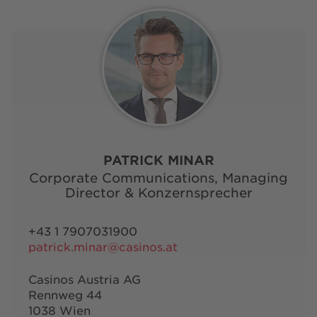
PATRICK MINAR
Corporate Communications, Managing
Director & Konzernsprecher
+43 1 7907031900
patrick.minar@casinos.at
Casinos Austria AG
Rennweg 44
1038 Wien