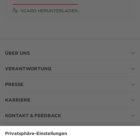
VCARD HERUNTERLADEN
ÜBER UNS
VERANTWORTUNG
PRESSE
KARRIERE
KONTAKT & FEEDBACK