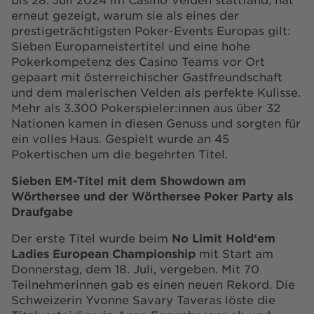
erneut gezeigt, warum sie als eines der
prestigeträchtigsten Poker-Events Europas gilt:
Sieben Europameistertitel und eine hohe
Pokerkompetenz des Casino Teams vor Ort
gepaart mit österreichischer Gastfreundschaft
und dem malerischen Velden als perfekte Kulisse.
Mehr als 3.300 Pokerspieler:innen aus über 32
Nationen kamen in diesen Genuss und sorgten für
ein volles Haus. Gespielt wurde an 45
Pokertischen um die begehrten Titel.
Sieben EM-Titel mit dem Showdown am
Wörthersee und der Wörthersee Poker Party als
Draufgabe
Der erste Titel wurde beim
No Limit Hold‘em
Ladies European Championship
mit Start am
Donnerstag, dem 18. Juli, vergeben. Mit 70
Teilnehmerinnen gab es einen neuen Rekord. Die
Schweizerin Yvonne Savary Taveras löste die