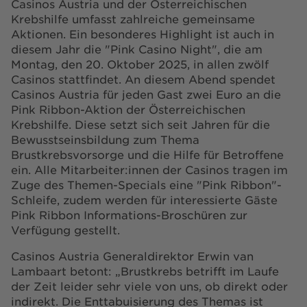
Casinos Austria und der Österreichischen
Krebshilfe umfasst zahlreiche gemeinsame
Aktionen. Ein besonderes Highlight ist auch in
diesem Jahr die "Pink Casino Night", die am
Montag, den 20. Oktober 2025, in allen zwölf
Casinos stattfindet. An diesem Abend spendet
Casinos Austria für jeden Gast zwei Euro an die
Pink Ribbon-Aktion der Österreichischen
Krebshilfe. Diese setzt sich seit Jahren für die
Bewusstseinsbildung zum Thema
Brustkrebsvorsorge und die Hilfe für Betroffene
ein. Alle Mitarbeiter:innen der Casinos tragen im
Zuge des Themen-Specials eine "Pink Ribbon"-
Schleife, zudem werden für interessierte Gäste
Pink Ribbon Informations-Broschüren zur
Verfügung gestellt.
Casinos Austria Generaldirektor Erwin van
Lambaart betont: „Brustkrebs betrifft im Laufe
der Zeit leider sehr viele von uns, ob direkt oder
indirekt. Die Enttabuisierung des Themas ist