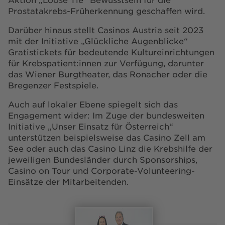
Prostatakrebs-Früherkennung geschaffen wird.
Darüber hinaus stellt Casinos Austria seit 2023
mit der Initiative „Glückliche Augenblicke“
Gratistickets für bedeutende Kultureinrichtungen
für Krebspatient:innen zur Verfügung, darunter
das Wiener Burgtheater, das Ronacher oder die
Bregenzer Festspiele.
Auch auf lokaler Ebene spiegelt sich das
Engagement wider: Im Zuge der bundesweiten
Initiative „Unser Einsatz für Österreich“
unterstützen beispielsweise das Casino Zell am
See oder auch das Casino Linz die Krebshilfe der
jeweiligen Bundesländer durch Sponsorships,
Casino on Tour und Corporate-Volunteering-
Einsätze der Mitarbeitenden.