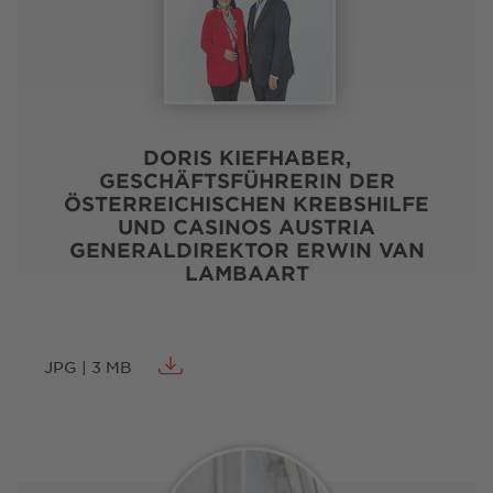
DORIS KIEFHABER,
GESCHÄFTSFÜHRERIN DER
ÖSTERREICHISCHEN KREBSHILFE
UND CASINOS AUSTRIA
GENERALDIREKTOR ERWIN VAN
LAMBAART
JPG | 3 MB