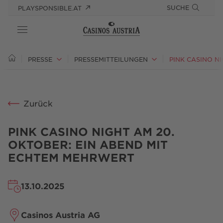
SUCHE
PLAYSPONSIBLE.AT
ÜBER UNS
PRESSE
PRESSEMITTEILUNGEN
VERANTWORTUNG
Zurück
PRESSE
KARRIERE
PINK CASINO NIGHT AM 20.
OKTOBER: EIN ABEND MIT
ECHTEM MEHRWERT
13.10.2025
Casinos Austria AG