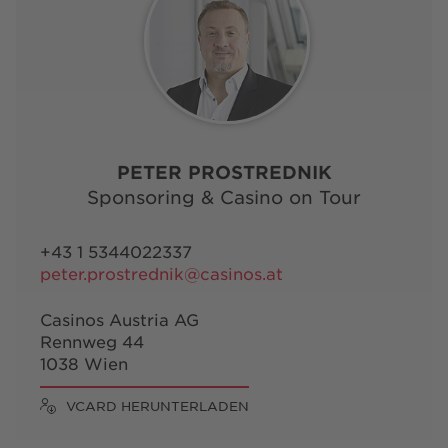
PETER PROSTREDNIK
Sponsoring & Casino on Tour
+43 1 5344022337
peter.prostrednik@casinos.at
Casinos Austria AG
Rennweg 44
1038 Wien
VCARD HERUNTERLADEN