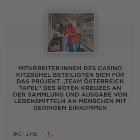
MITARBEITER:INNEN DES CASINO
KITZBÜHEL BETEILIGTEN SICH FÜR
DAS PROJEKT „TEAM ÖSTERREICH
TAFEL“ DES ROTEN KREUZES AN
DER SAMMLUNG UND AUSGABE VON
LEBENSMITTELN AN MENSCHEN MIT
GERINGEM EINKOMMEN
JPG | 2 MB