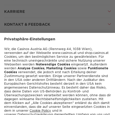
KARRIERE
KONTAKT & FEEDBACK
ENGLISH