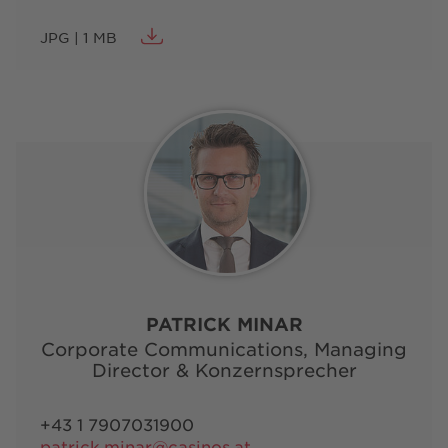
JPG | 1 MB
PATRICK MINAR
Corporate Communications, Managing
Director & Konzernsprecher
+43 1 7907031900
patrick.minar@casinos.at