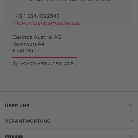
+43 1 5344022342
nik.wukitsevits@casinos.at
Casinos Austria AG
Rennweg 44
1038 Wien
VCARD HERUNTERLADEN
ÜBER UNS
VERANTWORTUNG
PRESSE