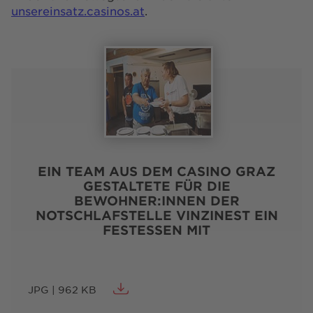
unsereinsatz.casinos.at
.
EIN TEAM AUS DEM CASINO GRAZ
GESTALTETE FÜR DIE
BEWOHNER:INNEN DER
NOTSCHLAFSTELLE VINZINEST EIN
FESTESSEN MIT
JPG | 962 KB