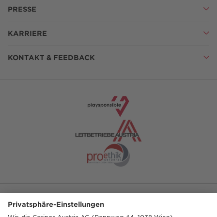
PRESSE
KARRIERE
KONTAKT & FEEDBACK
ENGLISH