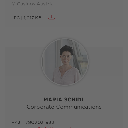
© Casinos Austria
JPG | 1,017 KB
MARIA SCHIDL
Corporate Communications
+43 1 7907031932