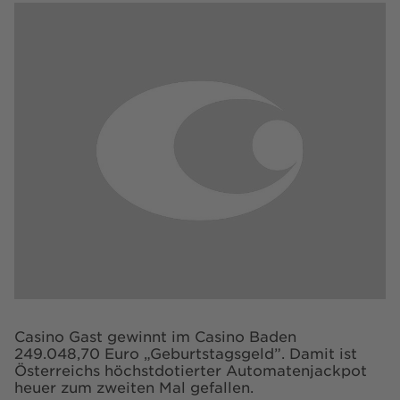
Casino Gast gewinnt im Casino Baden
249.048,70 Euro „Geburtstagsgeld”. Damit ist
Österreichs höchstdotierter Automatenjackpot
heuer zum zweiten Mal gefallen.