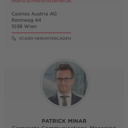
maria.schidl@lotterien.at
Casinos Austria AG
Rennweg 44
1038 Wien
VCARD HERUNTERLADEN
PATRICK MINAR
Corporate Communications, Managing