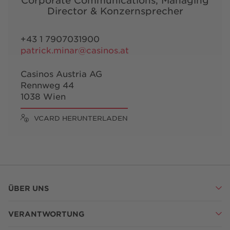
Director & Konzernsprecher
+43 1 7907031900
patrick.minar@casinos.at
Casinos Austria AG
Rennweg 44
1038 Wien
VCARD HERUNTERLADEN
ÜBER UNS
VERANTWORTUNG