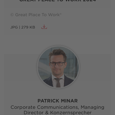
© Great Place To Work®
JPG | 279 KB
PATRICK MINAR
Corporate Communications, Managing
Director & Konzernsprecher