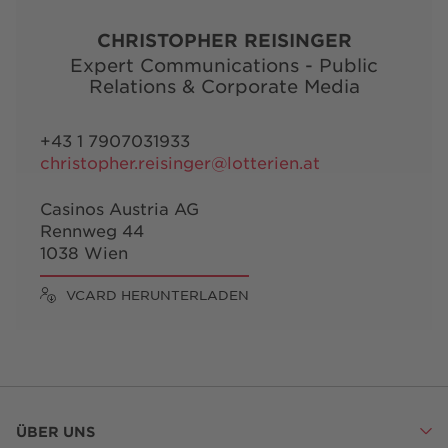
CHRISTOPHER REISINGER
Expert Communications - Public
Relations & Corporate Media
+43 1 7907031933
christopher.reisinger@lotterien.at
Casinos Austria AG
Rennweg 44
1038 Wien
VCARD HERUNTERLADEN
ÜBER UNS