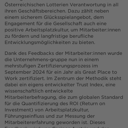
Österreichischen Lotterien Verantwortung in all
ihren Geschäftsbereichen. Dazu zählt neben
einem sicherem Glücksspielangebot, dem
Engagement für die Gesellschaft auch eine
positive Arbeitsplatzkultur, um Mitarbeiter:innen
zu fördern und langfristige berufliche
Entwicklungsmöglichkeiten zu bieten.
Dank des Feedbacks der Mitarbeiter:innen wurde
die Unternehmens-gruppe nun in einem
mehrstufigen Zertifizierungsprozess im
September 2024 für ein Jahr als Great Place to
Work zertifiziert. Im Zentrum der Methodik steht
dabei ein eigens entwickelter Trust Index, eine
wissenschaftlich entwickelte
Mitarbeiterbefragung, die zum globalen Standard
für die Quantifizierung des ROI (Return on
Investment) von Arbeitsplatzkultur,
Führungseinfluss und zur Messung der
Mitarbeitererfahrung geworden ist. Dieses