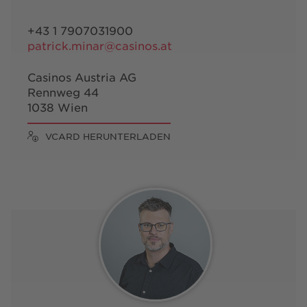
+43 1 7907031900
patrick.minar@casinos.at
Casinos Austria AG
Rennweg 44
1038 Wien
VCARD HERUNTERLADEN