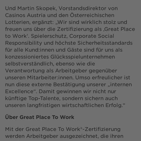
Und Martin Skopek, Vorstandsdirektor von
Casinos Austria und den Österreichischen
Lotterien, ergänzt: „Wir sind wirklich stolz und
freuen uns über die Zertifizierung als ‚Great Place
to Work‘. Spielerschutz, Corporate Social
Responsibility und höchste Sicherheitsstandards
für alle Kund:innen und Gäste sind für uns als
konzessioniertes Glücksspielunternehmen
selbstverständlich, ebenso wie die
Verantwortung als Arbeitgeber gegenüber
unseren Mitarbeiter:innen. Umso erfreulicher ist
nun diese externe Bestätigung unserer „internen
Excellence“. Damit gewinnen wir nicht nur
künftige Top-Talente, sondern sichern auch
unseren langfristigen wirtschaftlichen Erfolg.“
Über Great Place To Work
Mit der Great Place To Work®-Zertifizierung
werden Arbeitgeber ausgezeichnet, die ihren