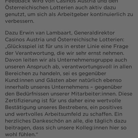
Feedback wird von Casinos Austria und den
Österreichischen Lotterien auch aktiv dazu
genutzt, um sich als Arbeitgeber kontinuierlich zu
verbessern.
Dazu Erwin van Lambaart, Generaldirektor
Casinos Austria und Österreichische Lotterien:
„Glücksspiel ist für uns in erster Linie eine Frage
der Verantwortung, die wir sehr ernst nehmen.
Davon leiten wir als Unternehmensgruppe auch
unseren Anspruch ab, verantwortungsvoll in allen
Bereichen zu handeln, sei es gegenüber
Kund:innen und Gästen aber natürlich ebenso
innerhalb unseres Unternehmens – gegenüber
den Bedürfnissen unserer Mitarbeiter:innen. Diese
Zertifizierung ist für uns daher eine wertvolle
Bestätigung unseres Bestrebens, ein positives
und wertvolles Arbeitsumfeld zu schaffen. Ein
herzliches Dankeschön an alle, die täglich dazu
beitragen, dass sich unsere Kolleg:innen hier so
wohl fühlen.“