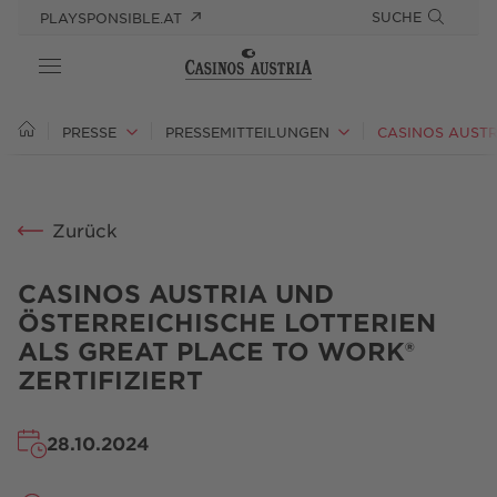
SUCHE
PLAYSPONSIBLE.AT
ÜBER UNS
PRESSE
PRESSEMITTEILUNGEN
VERANTWORTUNG
Zurück
PRESSE
KARRIERE
CASINOS AUSTRIA UND
ÖSTERREICHISCHE LOTTERIEN
ALS GREAT PLACE TO WORK®
ZERTIFIZIERT
28.10.2024