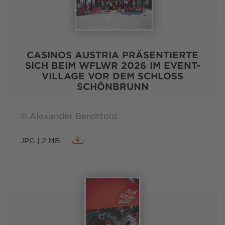
CASINOS AUSTRIA PRÄSENTIERTE
SICH BEIM WFLWR 2026 IM EVENT-
VILLAGE VOR DEM SCHLOSS
SCHÖNBRUNN
© Alexander Berchtold
JPG | 2 MB