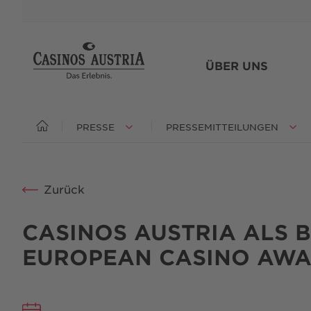
ÜBER UNS
PRESSE
PRESSEMITTEILUNGEN
Überblick
Verantwortung im Überblick
Presse im Überblick
Karriere im Überblick
Sponsoring im Über
Unternehmensgruppe
Unser Einsatz für Österreich
Pressemitteilungen
Infos zum Sponsor
Zurück
Management
Spielerschutz
Pressefotos
Sponsorships
Aufsichtsrat
Corporate Social Responsibility
Foto- und Filmaufnahmen
CASINOS AUSTRIA ALS 
Konzerngesellschaften
Sponsoring
Presse-Team
EUROPEAN CASINO AWA
Zahlen & Fakten
Compliance
Good Privacy
Zertifizierungen