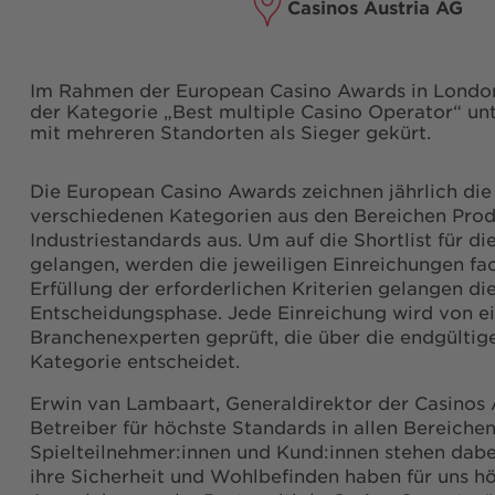
Casinos Austria AG
Im Rahmen der European Casino Awards in London 
der Kategorie „Best multiple Casino Operator“ un
mit mehreren Standorten als Sieger gekürt.
Die European Casino Awards zeichnen jährlich die 
verschiedenen Kategorien aus den Bereichen Prod
Industriestandards aus. Um auf die Shortlist für d
gelangen, werden die jeweiligen Einreichungen fach
Erfüllung der erforderlichen Kriterien gelangen d
Entscheidungsphase. Jede Einreichung wird von 
Branchenexperten geprüft, die über die endgültige
Kategorie entscheidet.
PRESSEMITTEILUNGEN
PRESSEMITTEILUNGEN
PRESSEMITTEILUNGEN
PRESSEMITTEILUNGEN
Erwin van Lambaart, Generaldirektor der Casinos A
Betreiber für höchste Standards in allen Bereichen
Spielteilnehmer:innen und Kund:innen stehen dabei
ihre Sicherheit und Wohlbefinden haben für uns höc