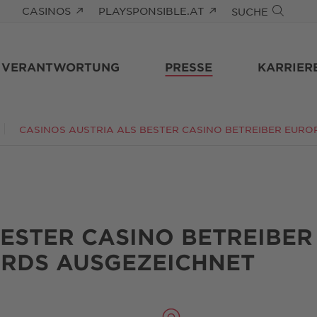
CASINOS
PLAYSPONSIBLE.AT
SUCHE
VERANTWORTUNG
PRESSE
KARRIER
blick
ing
BESTER CASINO BETREIBER
RDS AUSGEZEICHNET