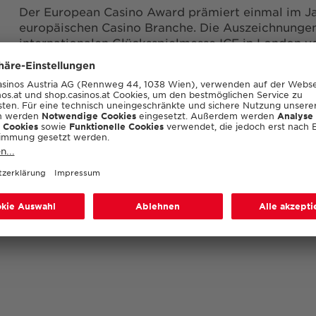
Der European Casino Award prämiert einmal im Ja
europäischen Casino Branche. Die Auszeichnunge
internationalen Glücksspielmesse ICE in London v
werden auch die European Casino Awards in versc
Einreichungen werden fachlich kuratiert und ansc
gewählt.
KTOR ERWIN VAN LAMBAART