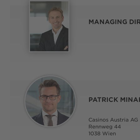
MANAGING DI
PATRICK MINA
Casinos Austria AG
Rennweg 44
1038 Wien