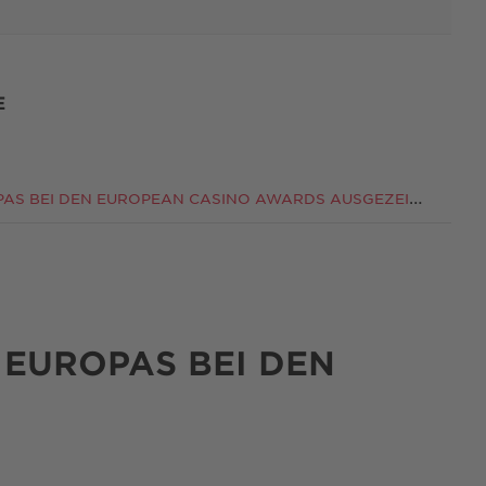
E
C
ASINOS AUSTRIA ALS BESTER CASINO BETREIBER EUROPAS BEI DEN EUROPEAN CASINO AWARDS AUSGEZEICHNET
 EUROPAS BEI DEN