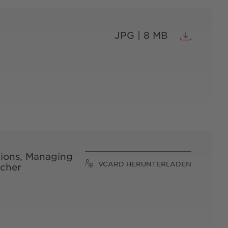
JPG | 8 MB
ions, Managing
VCARD HERUNTERLADEN
echer