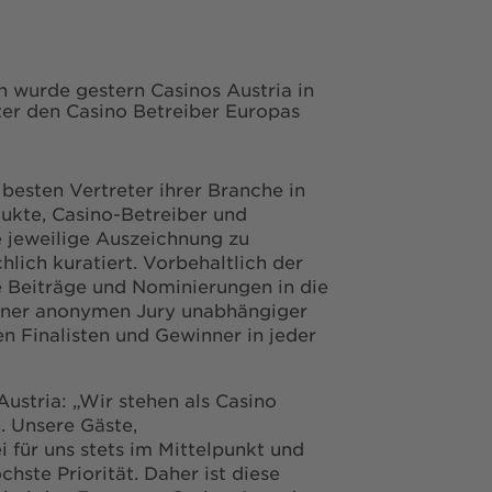
wurde gestern Casinos Austria in
ter den Casino Betreiber Europas
besten Vertreter ihrer Branche in
ukte, Casino-Betreiber und
ie jeweilige Auszeichnung zu
lich kuratiert. Vorbehaltlich der
ie Beiträge und Nominierungen in die
einer anonymen Jury unabhängiger
n Finalisten und Gewinner in jeder
ustria: „Wir stehen als Casino
. Unsere Gäste,
 für uns stets im Mittelpunkt und
hste Priorität. Daher ist diese