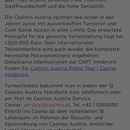
Gastfreundschaft und die hohe Seriosität.
Die Casinos Austria rechnen wie schon in den
Jahren zuvor mit ausverkauften Turnieren und
Cash Game Action in allen Limits. Das erwartete
Preisgeld für die gesamte Veranstaltung liegt bei
1.500.000 Euro. Dem internationalen
Teilnehmerfeld wird auch wieder die komplette
heimische Pokerprominenz angehören.
Detaillierte Informationen zur CAPT Innsbruck
finden Sie
Casinos Austria Poker Tour | Casino
Innsbruck
.
Turniertickets bekommt man in jedem der 12
Casinos Austria Standorte bzw. telefonisch oder
per Mail im Casinos Austria Service
Center:
service@casinos.at
, Tel. +43 1 5344050.
Eintritt ins Casino ab dem vollendeten 18.
Lebensjahr im Rahmen der Besuchs- und
Spielordnung von Casinos Austria. Amtlicher