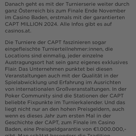
Danach geht es mit der Turnierserie weiter durch
ganz Österreich bis zum Finale Ende November
im Casino Baden, erstmals mit der garantierten
CAPT MILLION 2024. Alle Infos gibt es auf
casinos.at.
Die Turniere der CAPT faszinieren sogar
eingefleischte Turnierteilnehmer:innen, die
Locations sind einmalig, jeder einzelne
Austragungsort hat sein ganz eigenes exklusives
Flair. Das Unternehmen punktet bei diesen
Veranstaltungen auch mit der Qualität in der
Spielabwicklung und Erfahrung im Ausrichten
von internationalen Großveranstaltungen. In der
Poker Community sind die Stationen der CAPT
beliebte Fixpunkte im Turnierkalender. Und das
liegt nicht nur an den hohen Preisgeldern, auch
wenn es dieses Jahr zum ersten Mal in der
Geschichte der CAPT, zum Finale im Casino
Baden, eine Preisgeldgarantie von €1.000.000,-
gibt. Man schätzt besonders die Tradition,