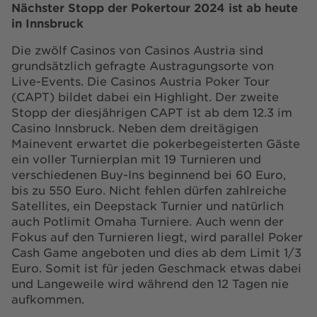
Nächster Stopp der Pokertour 2024 ist ab heute
in Innsbruck
Die zwölf Casinos von Casinos Austria sind
grundsätzlich gefragte Austragungsorte von
Live-Events. Die Casinos Austria Poker Tour
(CAPT) bildet dabei ein Highlight. Der zweite
Stopp der diesjährigen CAPT ist ab dem 12.3 im
Casino Innsbruck. Neben dem dreitägigen
Mainevent erwartet die pokerbegeisterten Gäste
ein voller Turnierplan mit 19 Turnieren und
verschiedenen Buy-Ins beginnend bei 60 Euro,
bis zu 550 Euro. Nicht fehlen dürfen zahlreiche
Satellites, ein Deepstack Turnier und natürlich
auch Potlimit Omaha Turniere. Auch wenn der
Fokus auf den Turnieren liegt, wird parallel Poker
Cash Game angeboten und dies ab dem Limit 1/3
Euro. Somit ist für jeden Geschmack etwas dabei
und Langeweile wird während den 12 Tagen nie
aufkommen.