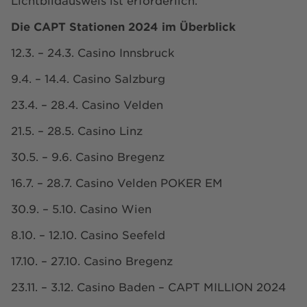
Lichtbildausweis ist erforderlich.
Die CAPT Stationen 2024 im Überblick
12.3. – 24.3. Casino Innsbruck
9.4. – 14.4. Casino Salzburg
23.4. – 28.4. Casino Velden
21.5. – 28.5. Casino Linz
30.5. – 9.6. Casino Bregenz
16.7. – 28.7. Casino Velden POKER EM
30.9. – 5.10. Casino Wien
8.10. – 12.10. Casino Seefeld
17.10. – 27.10. Casino Bregenz
23.11. – 3.12. Casino Baden – CAPT MILLION 2024