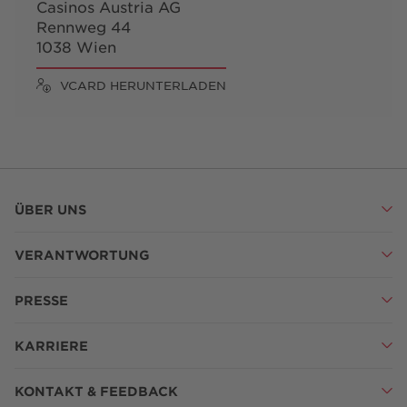
Casinos Austria AG
Rennweg 44
1038 Wien
VCARD HERUNTERLADEN
ÜBER UNS
VERANTWORTUNG
PRESSE
KARRIERE
KONTAKT & FEEDBACK