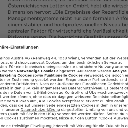
Österreichischen Lotterien GmbH, hebt die wirtsch
Dimension hervor: „Die Ergebnisse der Rezertifizi
Managementsysteme nicht nur den formalen Anfor
einem stabilen und hochprofessionellen Niveau bet
zentraler Faktor für wirtschaftliche Verlässlichkei
Risikosteuerung. Die bestätigte Qualität unserer 
Partnern, Behörden und Stakeholdern.“
Audits als integraler Bestandteil nachhaltiger U
Die regelmäßigen Rezertifizierungs- und Überwach
Bestandteil der Governance-Struktur der Unterne
Einhaltung regulatorischer Vorgaben, stärken Tra
kontinuierliche Weiterentwicklung interner Prozes
Mit der erfolgreichen Absolvierung der Audits 202
und Österreichischen Lotterien Gruppe ihren Ansp
Bereichen Sicherheit, Verantwortung und Complia
und damit eine stabile Basis für zukünftige Entwic
Ein besonderer Dank gilt allen Mitarbeiter:innen,