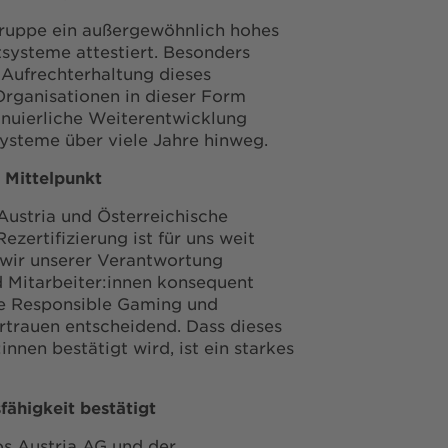
ruppe ein außergewöhnlich hohes
ysteme attestiert. Besonders
Aufrechterhaltung dieses
 Organisationen in dieser Form
inuierliche Weiterentwicklung
ysteme über viele Jahre hinweg.
 Mittelpunkt
Austria und Österreichische
zertifizierung ist für uns weit
s wir unserer Verantwortung
d Mitarbeiter:innen konsequent
ie Responsible Gaming und
rtrauen entscheidend. Dass dieses
nen bestätigt wird, ist ein starkes
sfähigkeit bestätigt
os Austria AG und der