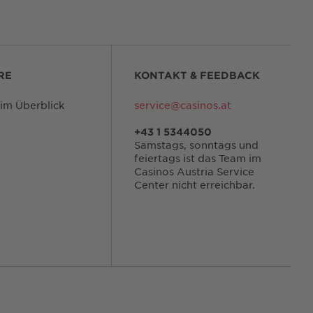
RE
KONTAKT & FEEDBACK
 im Überblick
service@casinos.at
+43 1 5344050
Samstags, sonntags und
feiertags ist das Team im
Casinos Austria Service
Center nicht erreichbar.