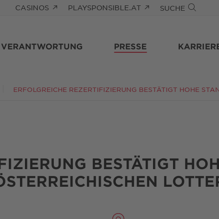
CASINOS
PLAYSPONSIBLE.AT
SUCHE
VERANTWORTUNG
PRESSE
KARRIER
blick
ing
FIZIERUNG BESTÄTIGT HO
ÖSTERREICHISCHEN LOTTE