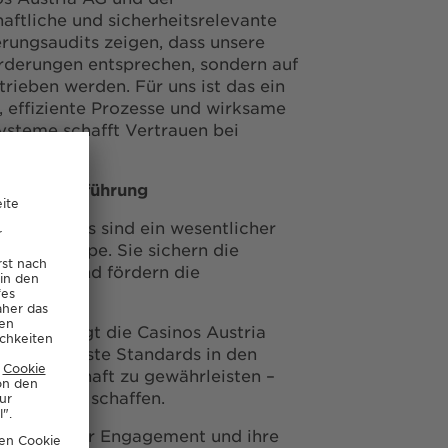
aftliche und sicherheitsrelevante
erungsaudits zeigen, dass unsere
derungen entsprechen, sondern auf
rieben werden. Für uns ist das ein
t, effiziente Prozesse und wirksame
Systeme schafft Vertrauen bei
nternehmensführung
ungsaudits sind ein wesentlicher
hmensgruppe. Sie sichern die
nsparenz und fördern die
se.
6 bekräftigt die Casinos Austria
ruch, höchste Standards in den
nce dauerhaft zu gewährleisten –
klungen zu schaffen.
 die durch ihr Engagement und ihre