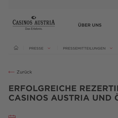
ÜBER UNS
PRESSE
PRESSEMITTEILUNGEN
Überblick
Verantwortung im Überblick
Presse im Überblick
Karriere im Überblick
Sponsoring im Über
Unternehmensgruppe
Unser Einsatz für Österreich
Pressemitteilungen
Infos zum Sponsor
Zurück
Management
Spielerschutz
Pressefotos
Sponsorships
Aufsichtsrat
Corporate Social Responsibility
Foto- und Filmaufnahmen
ERFOLGREICHE REZERTI
Konzerngesellschaften
Sponsoring
Presse-Team
CASINOS AUSTRIA UND 
Zahlen & Fakten
Compliance
Good Privacy
Zertifizierungen