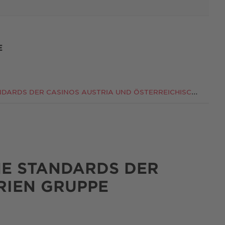
E
E
RFOLGREICHE REZERTIFIZIERUNG BESTÄTIGT HOHE STANDARDS DER CASINOS AUSTRIA UND ÖSTERREICHISCHEN LOTTERIEN GRUPPE
HE STANDARDS DER
RIEN GRUPPE