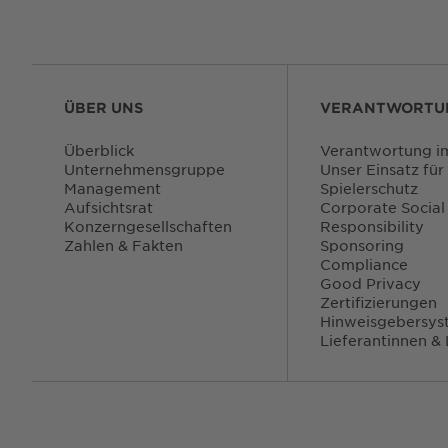
ÜBER UNS
VERANTWORTU
Überblick
Verantwortung im
Unternehmensgruppe
Unser Einsatz für
Management
Spielerschutz
Aufsichtsrat
Corporate Social
Konzerngesellschaften
Responsibility
Zahlen & Fakten
Sponsoring
Compliance
Good Privacy
Zertifizierungen
Hinweisgebersys
Lieferantinnen & 