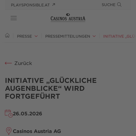
SUCHE
PLAYSPONSIBLE.AT
ÜBER UNS
PRESSE
PRESSEMITTEILUNGEN
VERANTWORTUNG
Zurück
PRESSE
KARRIERE
INITIATIVE „GLÜCKLICHE
AUGENBLICKE“ WIRD
FORTGEFÜHRT
26.05.2026
Casinos Austria AG