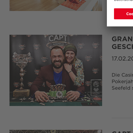
GRAN
GESC
17.02.2
Die Casi
Pokerjah
Seefeld 