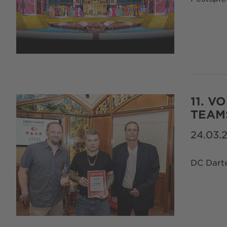
11. 
TEAM
24.03.
DC Darte