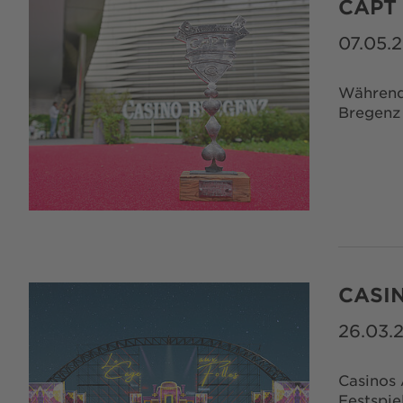
CAPT
Hinweisgebersystem
07.05.
Lieferantinnen & Lieferanten
Während 
Bregenz 
CASI
UNSER EINSATZ FÜR ÖSTERREICH
UNSER EINSATZ FÜR ÖSTERREICH
UNSER EINSATZ FÜR ÖSTERREICH
UNSER EINSATZ FÜR ÖSTERREICH
26.03.
Casinos 
Festspie