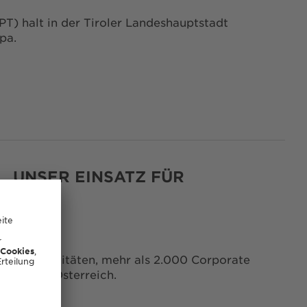
PT) halt in der Tiroler Landeshauptstadt
pa.
 „UNSER EINSATZ FÜR
r, 320 Aktivitäten, mehr als 2.000 Corporate
er Tafel Österreich.