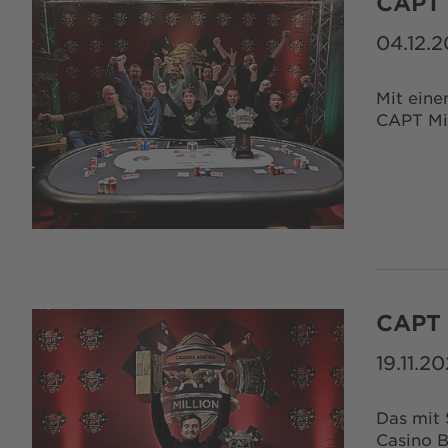
CAPT 
04.12.
Mit eine
CAPT Mil
CAPT 
19.11.2
Das mit 
Casino B