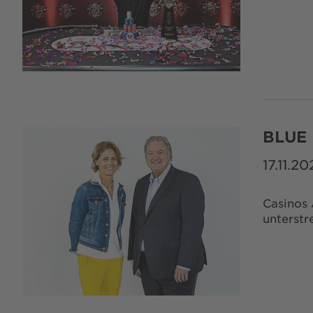
BLUE
17.11.2
Casinos 
unterstr