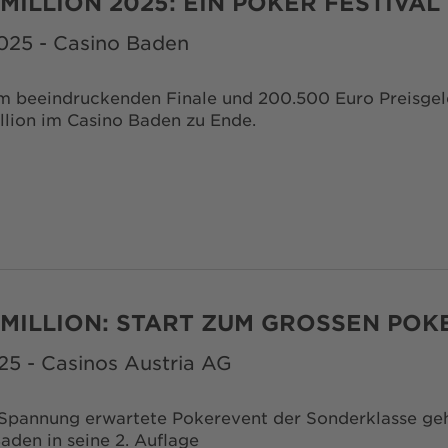
MILLION 2025: EIN POKER FESTIVAL
2025 - Casino Baden
m beeindruckenden Finale und 200.500 Euro Preisgeld
lion im Casino Baden zu Ende.
MILLION: START ZUM GROSSEN POKE
025 - Casinos Austria AG
Spannung erwartete Pokerevent der Sonderklasse ge
aden in seine 2. Auflage