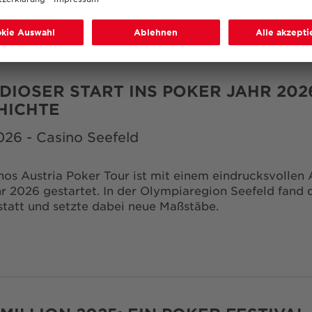
DIOSER START INS POKER JAHR 202
HICHTE
026 - Casino Seefeld
nos Austria Poker Tour ist mit einem eindrucksvollen Au
r 2026 gestartet. In der Olympiaregion Seefeld fand d
statt und setzte dabei neue Maßstäbe.