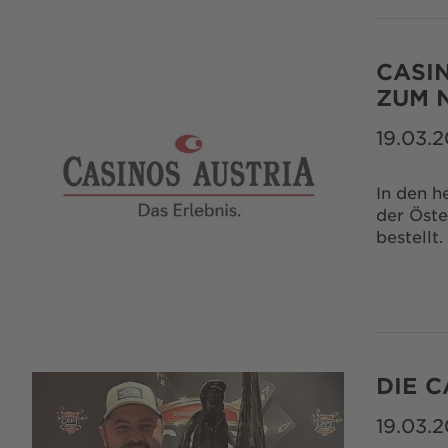
CASI
ZUM 
19.03.2
In den h
der Öste
bestellt.
DIE C
19.03.2