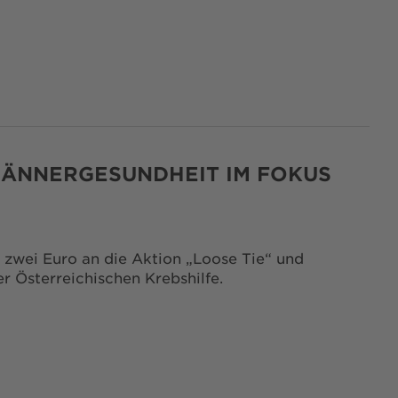
 MÄNNERGESUNDHEIT IM FOKUS
s zwei Euro an die Aktion „Loose Tie“ und
r Österreichischen Krebshilfe.