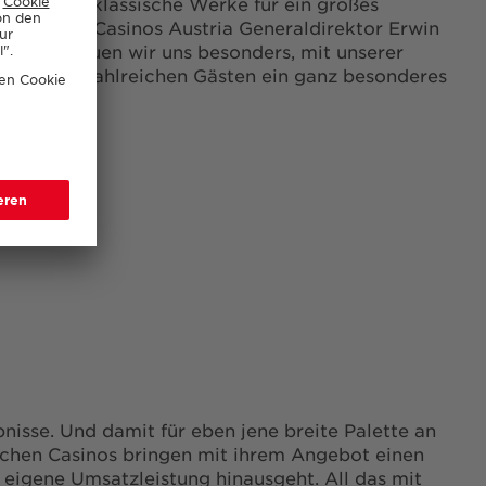
wie auch klassische Werke für ein großes
chen“, so Casinos Austria Generaldirektor Erwin
hinaus freuen wir uns besonders, mit unserer
 aus!
den zahlreichen Gästen ein ganz besonderes
en."
nisse. Und damit für eben jene breite Palette an
schen Casinos bringen mit ihrem Angebot einen
 eigene Umsatzleistung hinausgeht. All das mit