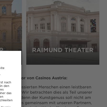
R
RAIMUND THEATER
eraldirektor von Casinos Austria:
 allen interessierten Menschen einen leistbaren
öglichen. Wir betrachten dies als Teil unserer
ntwortung, denn der Kunstgenuss soll nicht am
haffen wir es gemeinsam mit unseren Partnern,