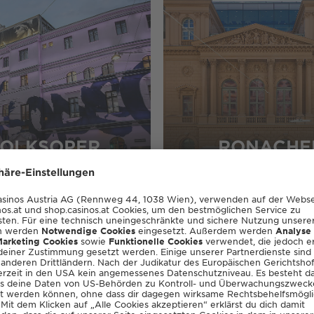
OLKSOPER
RONACHE
Erwin van Lambaart, Gen
„Es ist uns sehr wichtig,
Zugang zur Kultur zu erm
gesellschaftlichen Vera
Budget scheitern. So sc