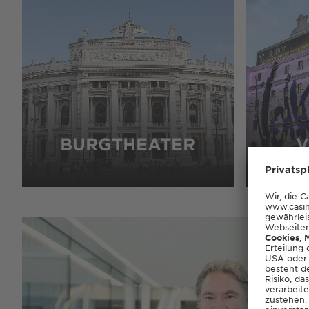
BURGTHEATER
V