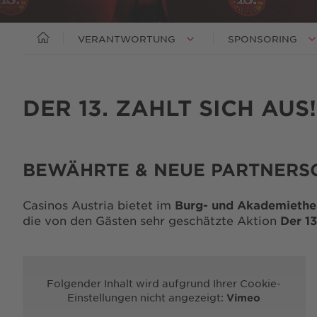
Hinweisgebersystem
VERANTWORTUNG
SPONSORING
Lieferantinnen & Lieferanten
DER 13. ZAHLT SICH AUS!
BEWÄHRTE & NEUE PARTNERS
Casinos Austria bietet im
Burg- und Akademiethe
die von den Gästen sehr geschätzte Aktion
Der 13
UNSER EINSATZ FÜR ÖSTERREICH
UNSER EINSATZ FÜR ÖSTERREICH
UNSER EINSATZ FÜR ÖSTERREICH
UNSER EINSATZ FÜR ÖSTERREICH
Folgender Inhalt wird aufgrund Ihrer Cookie-
Einstellungen nicht angezeigt:
Vimeo