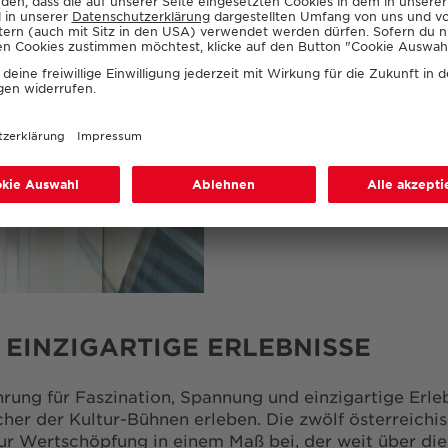
moderne Inszenierungen 
Publikum erlebbar zu ma
van Lambaart. „Darüber 
Aktion Der 13. zahlt sich
Erlebnis bieten zu könn
 EINZIGARTIGE ERLEBNISSE
hrung für Faszination, Spannung und einzigartige Erleb
her der Kultur-Bühnen erleben. Die zwölf österreichi
r Wertschöpfung in einem Maß bei, der weit über die