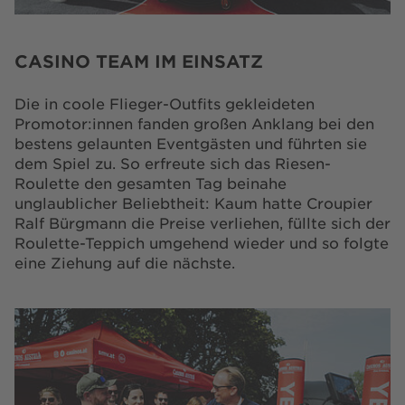
CASINO TEAM IM EINSATZ
Die in coole Flieger-Outfits gekleideten
Promotor:innen fanden großen Anklang bei den
bestens gelaunten Eventgästen und führten sie
dem Spiel zu. So erfreute sich das Riesen-
Roulette den gesamten Tag beinahe
unglaublicher Beliebtheit: Kaum hatte Croupier
Ralf Bürgmann die Preise verliehen, füllte sich der
Roulette-Teppich umgehend wieder und so folgte
eine Ziehung auf die nächste.