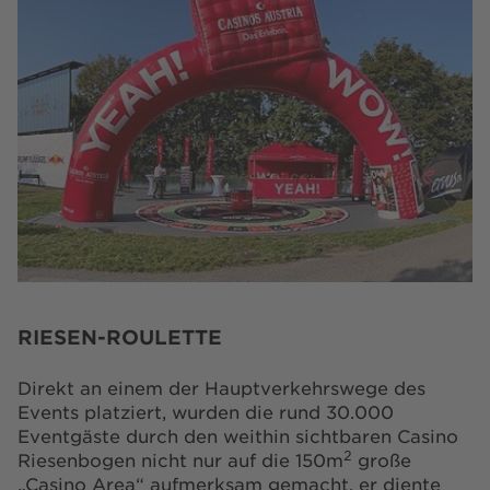
RIESEN-ROULETTE
Direkt an einem der Hauptverkehrswege des
Events platziert, wurden die rund 30.000
Eventgäste durch den weithin sichtbaren Casino
2
Riesenbogen nicht nur auf die 150m
große
„Casino Area“ aufmerksam gemacht, er diente