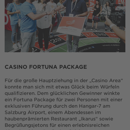
CASINO FORTUNA PACKAGE
Für die große Hauptziehung in der „Casino Area“
konnte man sich mit etwas Glück beim Würfeln
qualifizieren. Dem glücklichen Gewinner winkte
ein Fortuna Package für zwei Personen mit einer
exklusiven Führung durch den Hangar-7 am
Salzburg Airport, einem Abendessen im
haubenprämierten Restaurant „Ikarus“ sowie
Begrüßungsjetons für einen erlebnisreichen