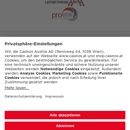
ENGLISH
© 2026 Casinos Austria AG
Barrierefreiheit
Nutzungsbedingungen
Datenschutz
Cookie-Einstellungen
Responsible Disclosure
Impressum
Sitemap
FAQ