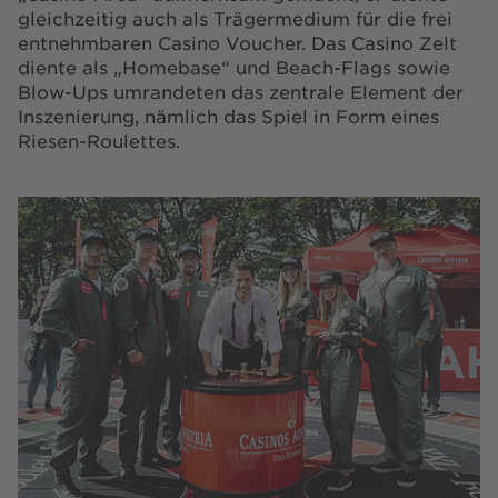
gleichzeitig auch als Trägermedium für die frei
entnehmbaren Casino Voucher. Das Casino Zelt
diente als „Homebase“ und Beach-Flags sowie
Blow-Ups umrandeten das zentrale Element der
Inszenierung, nämlich das Spiel in Form eines
Riesen-Roulettes.