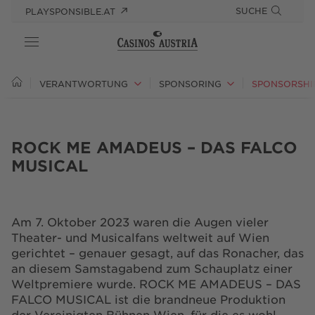
SUCHE
PLAYSPONSIBLE.AT
ÜBER UNS
VERANTWORTUNG
SPONSORING
SPONSORSHI
VERANTWORTUNG
ROCK ME AMADEUS – DAS FALCO
PRESSE
MUSICAL
KARRIERE
Am 7. Oktober 2023 waren die Augen vieler
Theater- und Musicalfans weltweit auf Wien
gerichtet – genauer gesagt, auf das Ronacher, das
an diesem Samstagabend zum Schauplatz einer
Weltpremiere wurde. ROCK ME AMADEUS – DAS
FALCO MUSICAL ist die brandneue Produktion
der Vereinigten Bühnen Wien, für die es wohl