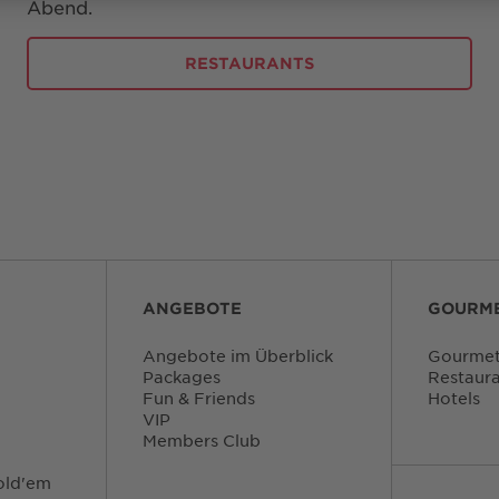
Abend.
RESTAURANTS
ANGEBOTE
GOURME
Angebote im Überblick
Gourmet 
Packages
Restaura
Fun & Friends
Hotels
VIP
Members Club
old'em