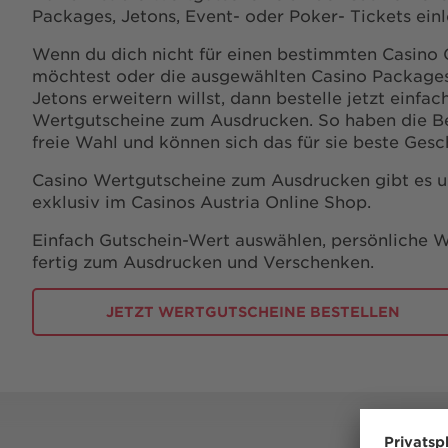
Packages, Jetons, Event- oder Poker- Tickets einl
Linz
Gewinnspiele
Fun & Friends
Wenn du dich nicht für einen bestimmten Casino 
Salzburg
Glossar
Fun & Friends 
möchtest oder die ausgewählten Casino Packages
Jetons erweitern willst, dann bestelle jetzt einfac
Seefeld
Wertgutschein
Wertgutscheine zum Ausdrucken. So haben die B
Velden
Dinner & Seebu
freie Wahl und können sich das für sie beste Gesc
Wien
Casino Wertgutscheine zum Ausdrucken gibt es u
exklusiv im Casinos Austria Online Shop.
Zell am See
Besuchs- und Spielordnung
Einfach Gutschein-Wert auswählen, persönliche 
fertig zum Ausdrucken und Verschenken.
JETZT WERTGUTSCHEINE BESTELLEN
POKER KALENDER
POKER KALENDER
POKER KALENDER
POKER KALENDER
POKER KALENDER