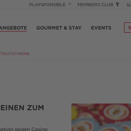
PLAYSPONSIBLE
MEMBERS CLUB
S
ANGEBOTE
GOURMET & STAY
EVENTS
TGUTSCHEINE
tria
erblick
blick
embers Club
icht
Spielangebot
Congress Center Baden
Spielangebot
Spielangebot
Spielangebot
Spielangebot
Spielangebot
Spielangebot
Event Räumlichkeiten
Spielangebot
Spielangebot
Spielangebot
Spielangebot
Poker im Casino Baden
Poker im Casino Graz
Poker Angebot
CAPT Seefeld
Poker Angebot
Poker im Casino Linz
Poker im Casino Bregenz
Poker im Casino Velden
Poker Ang
en
bers Club
o
Poker
Weihnachtsfeiern
Spielautomaten
Black Jack
Poker
Spielautomaten
Poker
Spielautomaten
Spielautomaten
Black Jack
Poker
CAPT Baden
CAPT Graz
Poker Cash Game
Poker Cash Game Aktionen
CAPT Wien
CAPT Linz
CAPT Bregenz
CAPT Velden
Neujahrsfe
f
Spielautomaten
Silvester im Congress Center Baden
Poker
Spielautomaten
Galanacht des Spiels
Blaze Craps
Poker
Spielautomaten
CAPT Million
CAPT Innsbruck
Pokermania Linz
Poker EM
CAPT Salz
staff
az
ant
iten
iten
hloss Klessheim
iten
Die Yacht
iten
r
o
Events im Congress Center Baden
Poker
Die Lange Nacht des Spiels
Poker
Poker
Pokermania
Royal Boun
iten
iten
iten
no
Poker
Poker Fest
HEINEN ZUM
iten
iten
iten
iten
iten
en
Pokermani
eption gegen Casino
Table