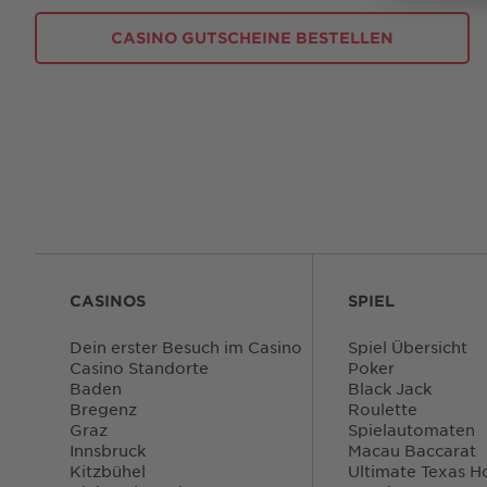
CASINO GUTSCHEINE BESTELLEN
CASINOS
SPIEL
Dein erster Besuch im Casino
Spiel Übersicht
Casino Standorte
Poker
Baden
Black Jack
Bregenz
Roulette
Graz
Spielautomaten
Innsbruck
Macau Baccarat
Kitzbühel
Ultimate Texas H