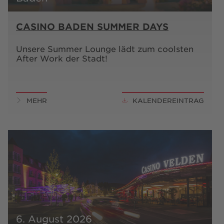
CASINO BADEN SUMMER DAYS
Unsere Summer Lounge lädt zum coolsten
After Work der Stadt!
MEHR
KALENDEREINTRAG
6. August 2026