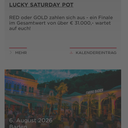
LUCKY SATURDAY POT
RED oder GOLD zahlen sich aus - ein Finale
im Gesamtwert von über € 31.000,- wartet
auf euch!
MEHR
KALENDEREINTRAG
6. August 2026
Baden