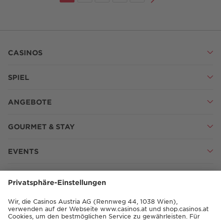
CASINOS
SPIEL
ANGEBOTE
GOURMET & STAY
EVENTS
SHOP
SHOP.CASINOS.AT