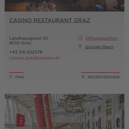
CASINO RESTAURANT GRAZ
Landhausgasse 10
Öffnungszeiten
8010 Graz
Google Maps
+43 316 832578
cuisino.graz@casinos.at
Mi, Do, So
17:30 - 22:00 Uhr
FAQ
RESERVIERUNG
Fr, Sa
17:30 - 23:00 Uhr