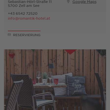
Sebastian-Hörl-Straße 11
Google Maps
5700 Zell am See
+43 6542 72520
info@romantik-hotel.at
RESERVIERUNG