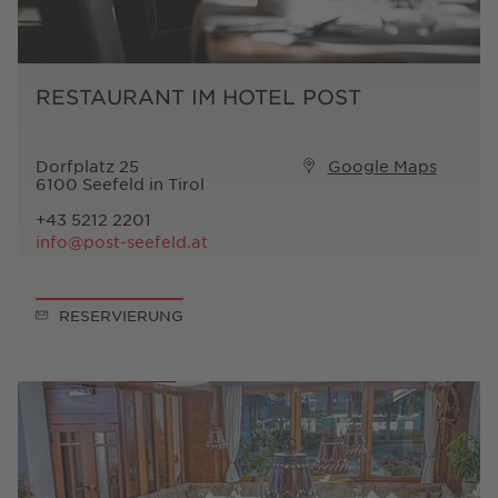
RESTAURANT IM HOTEL POST
Dorfplatz 25
Google Maps
6100 Seefeld in Tirol
+43 5212 2201
info@post-seefeld.at
RESERVIERUNG