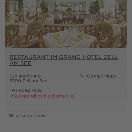
RESTAURANT IM GRAND HOTEL ZELL
AM SEE
Esplanade 4-6
Google Maps
5700 Zell am See
+43 6542 7880
info@grandhotel-zellamsee.at
RESERVIERUNG