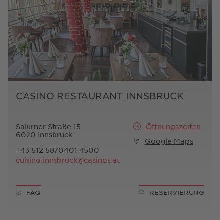
CASINO RESTAURANT INNSBRUCK
Salurner Straße 15
Öffnungszeiten
6020 Innsbruck
Google Maps
+43 512 5870401 4500
cuisino.innsbruck@casinos.at
Mo, Di, Mi, Do, Fr, Sa, So
17:30 - 22:00 Uhr
FAQ
RESERVIERUNG
Geschlossen: 24.12.