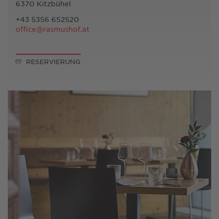
6370 Kitzbühel
+43 5356 652520
office@rasmushof.at
RESERVIERUNG