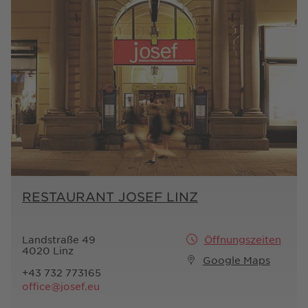
RESTAURANT JOSEF LINZ
Landstraße 49
Öffnungszeiten
4020 Linz
Google Maps
+43 732 773165
office@josef.eu