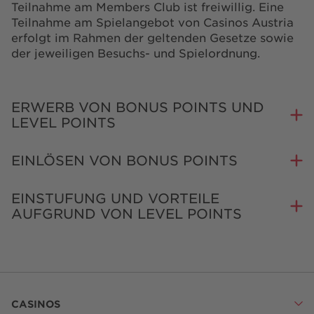
Teilnahme am Members Club ist freiwillig. Eine
BESUCH
FAQ
KONTAKT
SHOP
Teilnahme am Spielangebot von Casinos Austria
erfolgt im Rahmen der geltenden Gesetze sowie
der jeweiligen Besuchs- und Spielordnung.
ERWERB VON BONUS POINTS UND
LEVEL POINTS
playsponsible.at
EINLÖSEN VON BONUS POINTS
ENGLISH
EINSTUFUNG UND VORTEILE
AUFGRUND VON LEVEL POINTS
Barrierefreiheit
Nutzungsbedingungen
Datenschutz
Cookie-Einstellungen
Responsible Disclosure
Impressum
Sitemap
FAQ
Shop AGB
Kontakt
CASINOS