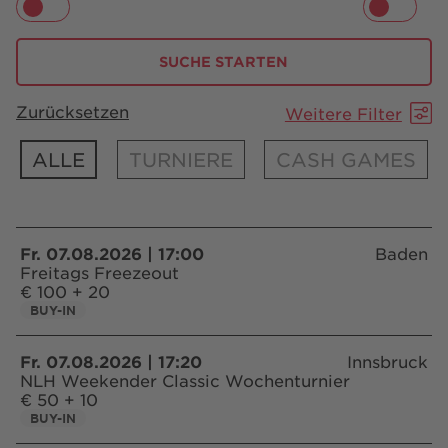
BESUCH
FAQ
KONTAKT
SHOP
SUCHE STARTEN
Zurücksetzen
Weitere Filter
ALLE
TURNIERE
CASH GAMES
playsponsible.at
Fr. 07.08.2026 | 17:00
Baden
ENGLISH
Freitags Freezeout
€ 100 + 20
BUY-IN
Barrierefreiheit
Nutzungsbedingungen
Datenschutz
Cookie-Einstellungen
Responsible Disclosure
Fr. 07.08.2026 | 17:20
Innsbruck
Impressum
Sitemap
FAQ
Shop AGB
Kontakt
NLH Weekender Classic Wochenturnier
€ 50 + 10
BUY-IN