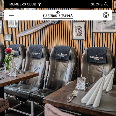
SPRINGE DIREKT ZU:
SPRUNGMARKEN
SUCHE
MEMBERS CLUB
CASINOS
SPIEL
ANGEBOTE
GOURMET & STAY
EVENTS
PLAYSPONSIBLE