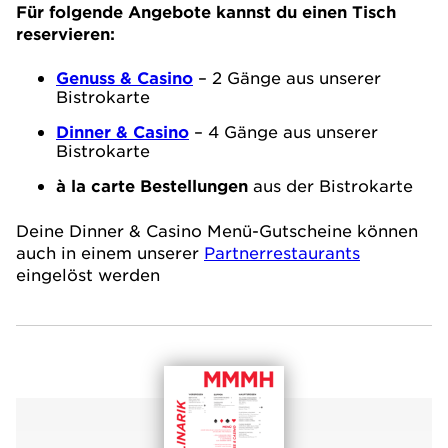
Für folgende Angebote kannst du einen Tisch
reservieren:
Genuss & Casino
– 2 Gänge aus unserer
Bistrokarte
Dinner & Casino
– 4 Gänge aus unserer
Bistrokarte
à la carte Bestellungen
aus der Bistrokarte
Deine Dinner & Casino Menü-Gutscheine können
auch in einem unserer
Partnerrestaurants
eingelöst werden