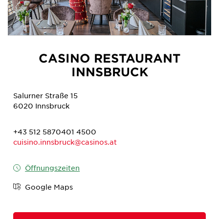
CASINO RESTAURANT
INNSBRUCK
Salurner Straße 15
6020 Innsbruck
+43 512 5870401 4500
cuisino.innsbruck@casinos.at
Öffnungszeiten
Google Maps