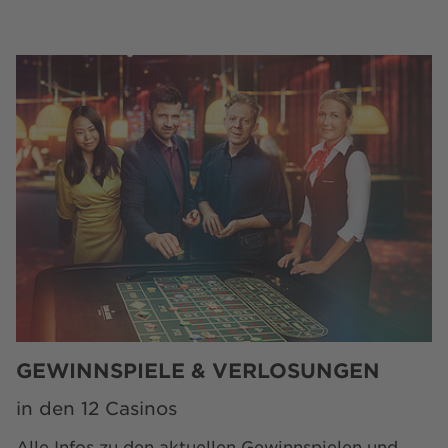
GEWINNSPIELE & VERLOSUNGEN
in den 12 Casinos
Alle Infos zu den aktuellen Gewinnspielen und