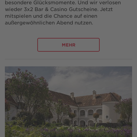
besondere Glücksmomente. Und wir verlosen
wieder 3x2 Bar & Casino Gutscheine. Jetzt
mitspielen und die Chance auf einen
außergewöhnlichen Abend nutzen.
MEHR