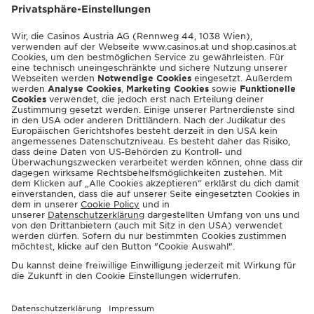
SHOP.CASINOS.AT
ENGLISH
© 2026 Casinos Austria AG