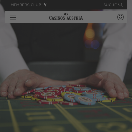
SPRINGE DIREKT ZU:
SPRUNGMARKEN
SUCHE
MEMBERS CLUB
CASINOS
SPIEL
ANGEBOTE
GOURMET & STAY
EVENTS
PLAYSPONSIBLE