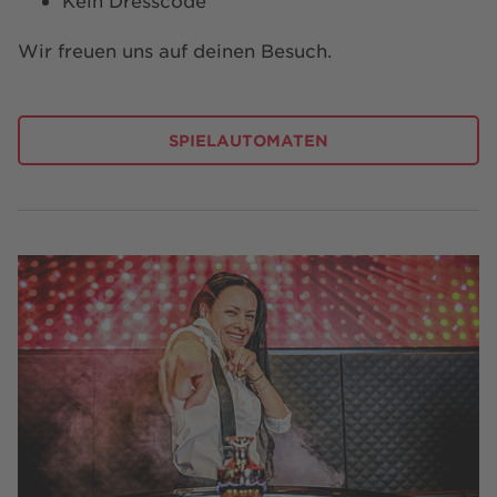
Wir freuen uns auf deinen Besuch.
SPIELAUTOMATEN