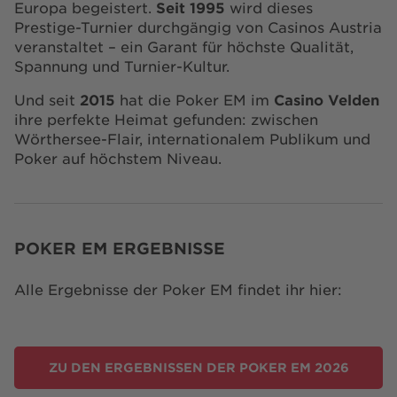
Europa begeistert.
Seit 1995
wird dieses
BESUCH
FAQ
KONTAKT
SHOP
Prestige-Turnier durchgängig von Casinos Austria
veranstaltet – ein Garant für höchste Qualität,
Spannung und Turnier-Kultur.
Und seit
2015
hat die Poker EM im
Casino Velden
ihre perfekte Heimat gefunden: zwischen
Wörthersee-Flair, internationalem Publikum und
Poker auf höchstem Niveau.
playsponsible.at
ENGLISH
POKER EM ERGEBNISSE
Alle Ergebnisse der Poker EM findet ihr hier:
Barrierefreiheit
Nutzungsbedingungen
Datenschutz
Cookie-Einstellungen
Responsible Disclosure
Impressum
Sitemap
FAQ
Shop AGB
Kontakt
ZU DEN ERGEBNISSEN DER POKER EM 2026