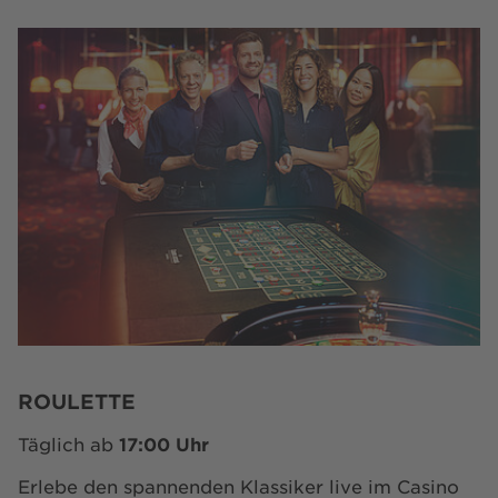
BESUCH
FAQ
KONTAKT
SHOP
playsponsible.at
ENGLISH
Barrierefreiheit
Nutzungsbedingungen
Datenschutz
Cookie-Einstellungen
Responsible Disclosure
ROULETTE
Impressum
Sitemap
FAQ
Shop AGB
Kontakt
Täglich ab
17:00 Uhr
Erlebe den spannenden Klassiker live im Casino