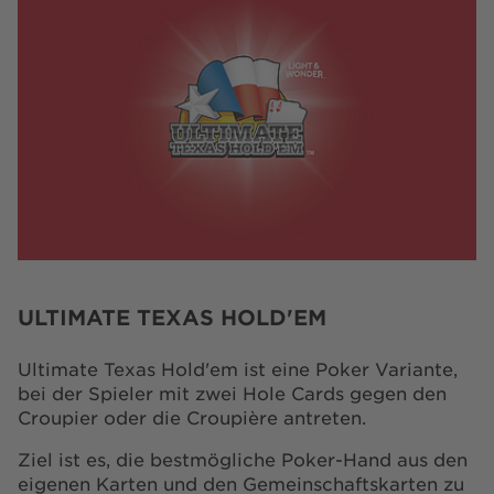
ULTIMATE TEXAS HOLD'EM
Ultimate Texas Hold'em ist eine Poker Variante,
bei der Spieler mit zwei Hole Cards gegen den
Croupier oder die Croupière antreten.
Ziel ist es, die bestmögliche Poker-Hand aus den
eigenen Karten und den Gemeinschaftskarten zu