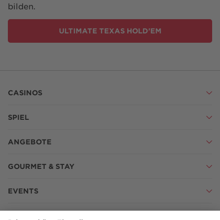
bilden.
ULTIMATE TEXAS HOLD'EM
CASINOS
SPIEL
ANGEBOTE
GOURMET & STAY
EVENTS
SHOP