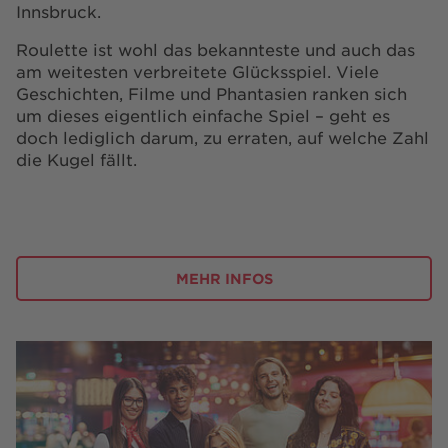
Innsbruck.
Roulette ist wohl das bekannteste und auch das
am weitesten verbreitete Glücksspiel. Viele
Geschichten, Filme und Phantasien ranken sich
um dieses eigentlich einfache Spiel – geht es
doch lediglich darum, zu erraten, auf welche Zahl
die Kugel fällt.
MEHR INFOS