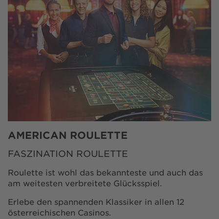
BESUCH
FAQ
KONTAKT
SHOP
playsponsible.at
ENGLISH
AMERICAN ROULETTE
FASZINATION ROULETTE
Barrierefreiheit
Nutzungsbedingungen
Datenschutz
Cookie-Einstellungen
Responsible Disclosure
Roulette ist wohl das bekannteste und auch das
Impressum
Sitemap
FAQ
Shop AGB
Kontakt
am weitesten verbreitete Glücksspiel.
Erlebe den spannenden Klassiker in allen 12
österreichischen Casinos.