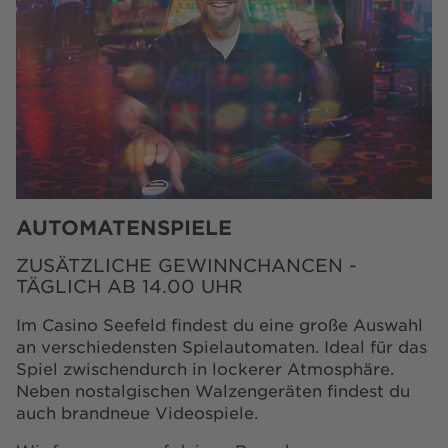
AUTOMATENSPIELE
ZUSÄTZLICHE GEWINNCHANCEN -
TÄGLICH AB 14.00 UHR
Im Casino Seefeld findest du eine große Auswahl
an verschiedensten Spielautomaten. Ideal für das
Spiel zwischendurch in lockerer Atmosphäre.
Neben nostalgischen Walzengeräten findest du
auch brandneue Videospiele.