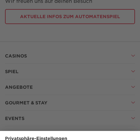
Wir freuen uns auf deinen Besuch
AKTUELLE INFOS ZUM AUTOMATENSPIEL
CASINOS
SPIEL
ANGEBOTE
GOURMET & STAY
EVENTS
SHOP