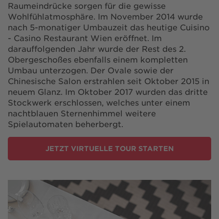
Raumeindrücke sorgen für die gewisse
Wohlfühlatmosphäre. Im November 2014 wurde
nach 5-monatiger Umbauzeit das heutige Cuisino
- Casino Restaurant Wien eröffnet. Im
darauffolgenden Jahr wurde der Rest des 2.
Obergeschoßes ebenfalls einem kompletten
Umbau unterzogen. Der Ovale sowie der
Chinesische Salon erstrahlen seit Oktober 2015 in
neuem Glanz. Im Oktober 2017 wurden das dritte
Stockwerk erschlossen, welches unter einem
nachtblauen Sternenhimmel weitere
Spielautomaten beherbergt.
JETZT VIRTUELLE TOUR STARTEN