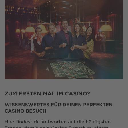
09:00 - 05:00 Uhr
ZUM ERSTEN MAL IM CASINO?
WISSENSWERTES FÜR DEINEN PERFEKTEN
CASINO BESUCH
Hier findest du Antworten auf die häufigsten
Fragen, damit dein Casino Besuch zu einem