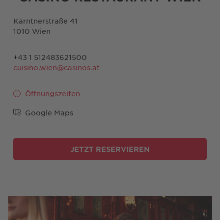
Kärntnerstraße 41
1010 Wien
+43 1 512483621500
cuisino.wien@casinos.at
Öffnungszeiten
Google Maps
JETZT RESERVIEREN
Mo, Di, Mi, Do, Fr, Sa, So
17:00 - 00:00 Uhr
Geschlossen: 24.12.