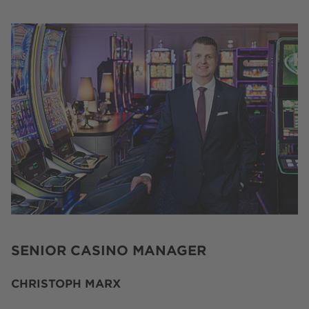
SENIOR CASINO MANAGER
CHRISTOPH MARX