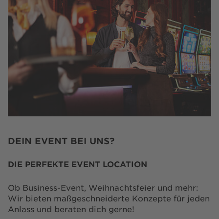
DEIN EVENT BEI UNS?
DIE PERFEKTE EVENT LOCATION
Ob Business-Event, Weihnachtsfeier und mehr:
Wir bieten maßgeschneiderte Konzepte für jeden
Anlass und beraten dich gerne!