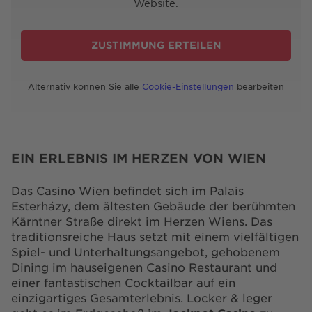
Website.
BESUCH
FAQ
KONTAKT
SHOP
ZUSTIMMUNG ERTEILEN
Alternativ können Sie alle
Cookie-Einstellungen
bearbeiten
playsponsible.at
EIN ERLEBNIS IM HERZEN VON WIEN
ENGLISH
Das Casino Wien befindet sich im Palais
Esterházy, dem ältesten Gebäude der berühmten
Kärntner Straße direkt im Herzen Wiens. Das
Barrierefreiheit
Nutzungsbedingungen
Datenschutz
traditionsreiche Haus setzt mit einem vielfältigen
Cookie-Einstellungen
Responsible Disclosure
Spiel- und Unterhaltungsangebot, gehobenem
Impressum
Sitemap
FAQ
Shop AGB
Kontakt
Dining im hauseigenen Casino Restaurant und
einer fantastischen Cocktailbar auf ein
einzigartiges Gesamterlebnis. Locker & leger