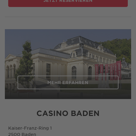
JETZT RESERVIEREN
Di, Mi, Do, Fr
13:00 - 18:00 Uhr
Geschlossen: 26.10.
Geschlossen: 01.11.
Geschlossen: 08.12.
MEHR ERFAHREN
CASINO BADEN
Kaiser-Franz-Ring 1
2500
Baden