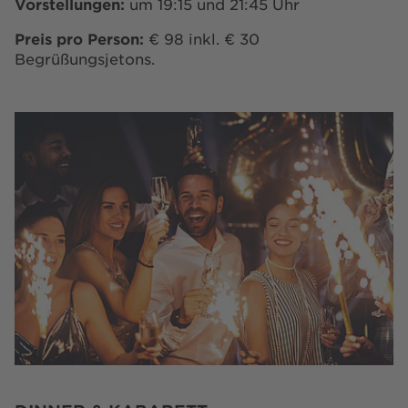
Vorstellungen:
um 19:15 und 21:45 Uhr
Preis pro Person:
€ 98 inkl. € 30
Begrüßungsjetons.