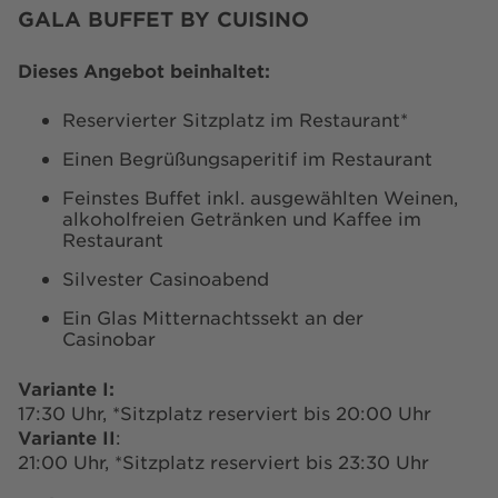
GALA BUFFET BY CUISINO
Dieses Angebot beinhaltet:
Reservierter Sitzplatz im Restaurant*
Einen Begrüßungsaperitif im Restaurant
Feinstes Buffet inkl. ausgewählten Weinen,
alkoholfreien Getränken und Kaffee im
Restaurant
Silvester Casinoabend
Ein Glas Mitternachtssekt an der
Casinobar
Variante I:
17:30 Uhr, *Sitzplatz reserviert bis 20:00 Uhr
Variante II
:
21:00 Uhr, *Sitzplatz reserviert bis 23:30 Uhr