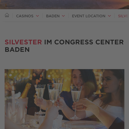
BESUCH
FAQ
KONTAKT
SHOP
CASINOS
BADEN
EVENT LOCATION
SILVESTER
IM CONGRESS CENTER
BADEN
playsponsible.at
ENGLISH
Barrierefreiheit
Nutzungsbedingungen
Datenschutz
Cookie-Einstellungen
Responsible Disclosure
Impressum
Sitemap
FAQ
Shop AGB
Kontakt