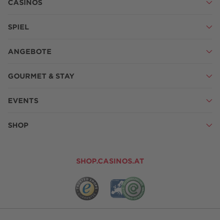
CASINOS
SPIEL
ANGEBOTE
GOURMET & STAY
EVENTS
SHOP
SHOP.CASINOS.AT