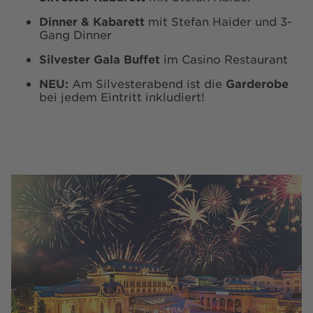
Dinner & Kabarett
mit Stefan Haider und 3-
Gang Dinner
Silvester Gala Buffet
im Casino Restaurant
NEU:
Am Silvesterabend ist die
Garderobe
bei jedem Eintritt inkludiert!