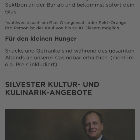
Sektbon an der Bar ab und bekommst sofort dein
Glas.
*wahlweise auch ein Glas Orangensaft oder Sekt-Orange.
Pro Person ist der Kauf von bis zu 10 Gläsern möglich.
Für den kleinen Hunger
Snacks und Getränke
sind während des gesamten
Abends
an unserer Casinobar erhältlich. (nicht im
o.a. Preis inkludiert).
SILVESTER KULTUR- UND
KULINARIK-ANGEBOTE