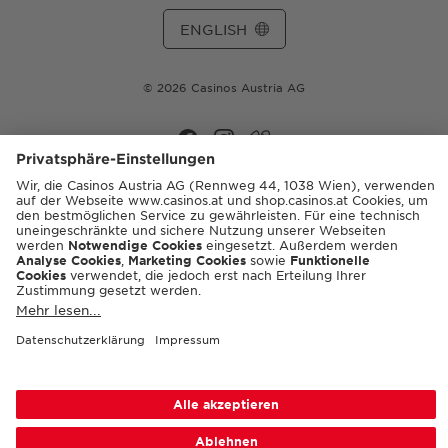
ENGLISH
© 2026 Casinos Austria AG
Spielerschutzinfos:
playsponsible.at
Barrierefreiheit
Nutzungsbedingungen
Datenschutz
Cookie-Einstellungen
Responsible Disclosure
Impressum
Sitemap
FAQ
Shop AGB
Kontakt