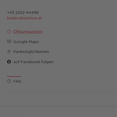
+43 2252 44496
baden@casinos.at
Öffnungszeiten
Google Maps
Parkmöglichkeiten
auf Facebook folgen
Mo, Di, Mi, Do, So
16:00 - 03:00 Uhr
Fr, Sa
FAQ
16:00 - 04:00 Uhr
Mo, Di, Mi, Do, Fr, Sa, So
12:00 - 03:00 Uhr