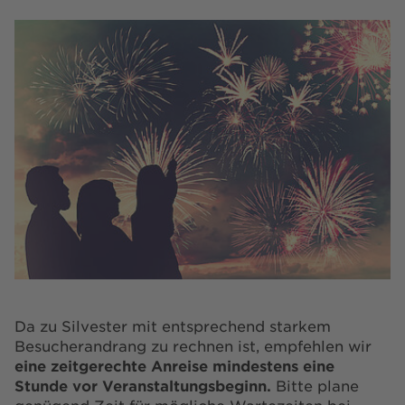
Da zu Silvester mit entsprechend starkem
Besucherandrang zu rechnen ist, empfehlen wir
eine zeitgerechte Anreise mindestens eine
Stunde vor Veranstaltungsbeginn.
Bitte plane