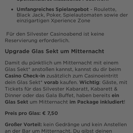
Umfangreiches Spielangebot
- Roulette,
Black Jack, Poker, Spielautomaten sowie der
einzigartigen Xperience Zone
Für den Silvester Casinoabend ist keine
Reservierung erforderlich.
Upgrade Glas Sekt um Mitternacht
Damit du pünktlich um Mitternacht mit einem
Glas Sekt* anstoßen kannst, kannst du dir beim
Casino Check-in
zusätzlich zum Casinoeintritt
dein Glas Sekt*
vorab
kaufen.
Wichtig
: Gäste, mit
Tickets für das Silvester Kabaratt, Kabarett &
Dinner oder das Gala Buffet, haben bereits
ein
Glas Sekt
um Mitternacht
im Package inkludiert
!
Preis pro Glas:
€ 7,50
Großer Vorteil:
kein Gedränge und kein Anstellen
an der Bar um Mitternacht. Du gibst deinen